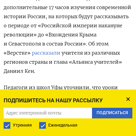
дополнительные 17 часов изучения современной
истории России, на которых будут рассказывать
о периоде от «Российской империи накануне
революции» до «Вхождения Крыма
и Севастополя в состав России». Об этом
«Верстке»
рассказали
учителя из различных
регионов страны и глава «Альянса учителей»
Даниил Кен.
Педагоги из школ Уфы уточнили, что уроки
новейшей истории стали обязательными, хотя
ПОДПИШИТЕСЬ НА НАШУ РАССЫЛКУ
для них не выделено дополнительное учебное
ПОДПИСАТЬСЯ
время. Вместо этого дополнительные часы
выделены внеурочно.
Утренняя
Еженедельная