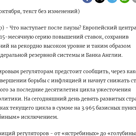
октября, текст без изменений)
р) - Что наступает после паузы? Европейский цент
л 15-месячную серию повышений ставок, сохранив
ний на рекордно высоком уровне и таким образом
деральной резервной системы и Банка Англии.
ровым регуляторам предстоит сообщить, через как
авершении борьбы с инфляцией и начнут снижать с
ного за последние десятилетия цикла ужесточения
литики. На сегодняшний день девять развитых стр
ках текущего цикла в сумме на 3.965 базисных пункт
убиным» исключением.
зиций регуляторов - от «ястребиных» до «голубины