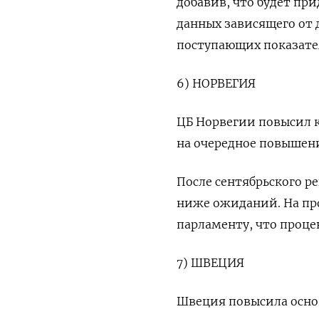
добавив, что будет пр
данных зависящего от 
поступающих показате
6) НОРВЕГИЯ
ЦБ Норвегии повысил кл
на очередное повышени
После сентябрьского р
ниже ожиданий. На пр
парламенту, что проце
7) ШВЕЦИЯ
Швеция повысила основ