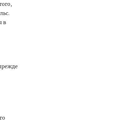
того,
льс.
я в
 прежде
го