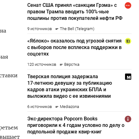
 на
ная
ставки
третьем
евышает