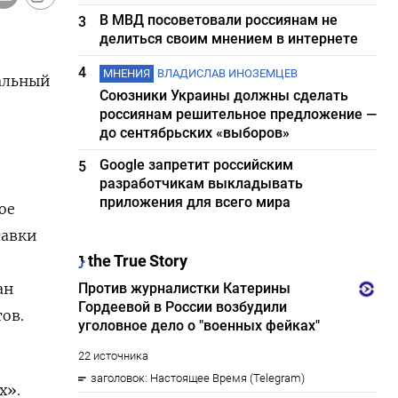
В МВД посоветовали россиянам не
3
делиться своим мнением в интернете
4
МНЕНИЯ
ВЛАДИСЛАВ ИНОЗЕМЦЕВ
ральный
Союзники Украины должны сделать
россиянам решительное предложение —
до сентябрьских «выборов»
Google запретит российским
5
разработчикам выкладывать
приложения для всего мира
ое
тавки
ан
ов.
х».