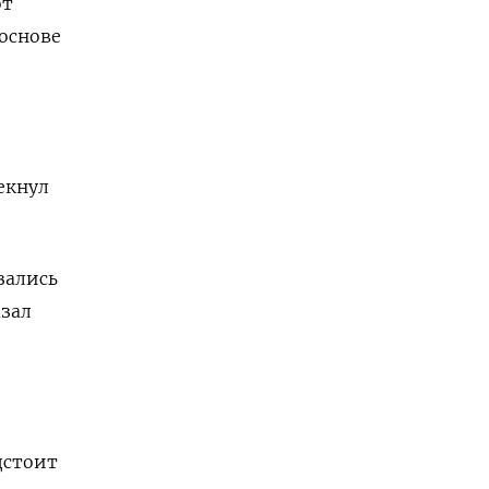
от
основе
екнул
зались
азал
дстоит