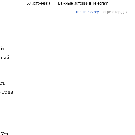
ой
чный
ет
 года,
 5%.