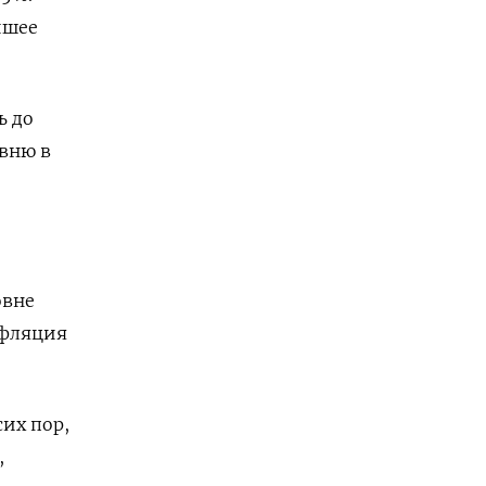
йшее
ь до
овню в
овне
нфляция
их пор,
,