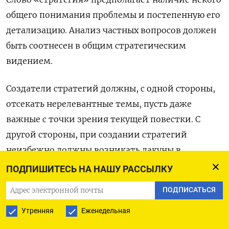
общего понимания проблемы и постепенную его
детализацию. Анализ частных вопросов должен
быть соотнесен в общим стратегическим
видением.
Создатели стратегий должны, с одной стороны,
отсекать нерелевантные темы, пусть даже
важные с точки зрения текущей повестки. С
другой стороны, при создании стратегий
неизбежно должны возникать лакуны в
имеющихся заделах, на заполнение которых
ПОДПИШИТЕСЬ НА НАШУ РАССЫЛКУ
требуется затратить соответствующие усилия.
ПОДПИСАТЬСЯ
С этой точки зрения документы, созданные
Утренняя
Еженедельная
обеими командами, нельзя назвать