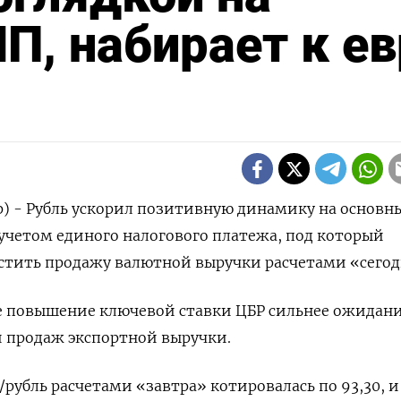
П, набирает к ев
р) - Рубль ускорил позитивную динамику на основн
 учетом единого налогового платежа, под который
стить продажу валютной выручки расчетами «сегод
же повышение ключевой ставки ЦБР сильнее ожидан
и продаж экспортной выручки.
р/рубль расчетами «завтра» котировалась по 93,30, и