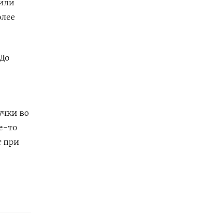
 или
олее
 До
учки во
е-то
т при