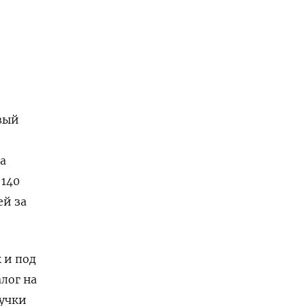
вый
а
 140
ей за
 и под
лог на
ручки