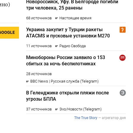
ино)
GOOGLE