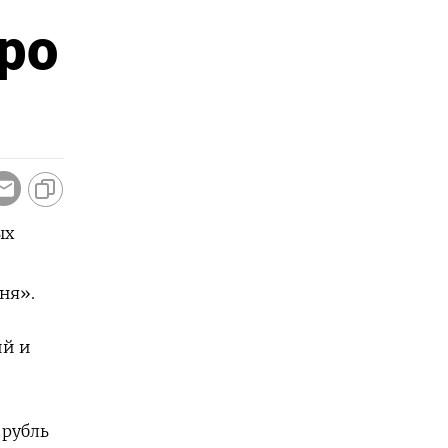
ро
ых
ня».
ий и
 рубль