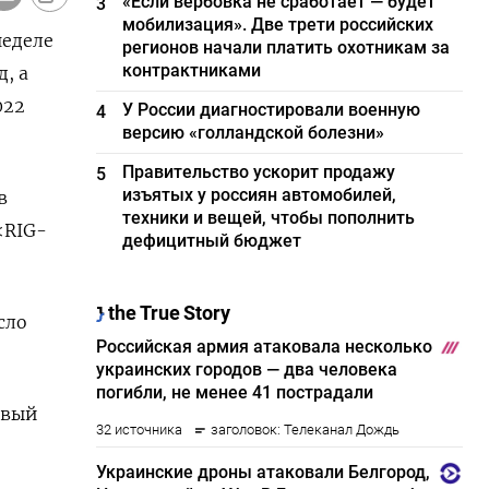
«Если вербовка не сработает — будет
3
мобилизация». Две трети российских
неделе
регионов начали платить охотникам за
контрактниками
, а
022
У России диагностировали военную
4
версию «голландской болезни»
Правительство ускорит продажу
5
изъятых у россиян автомобилей,
в
техники и вещей, чтобы пополнить
<RIG-
дефицитный бюджет
сло
рвый