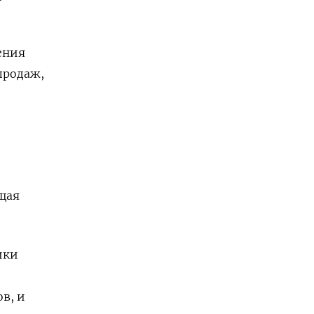
ения
продаж,
щая
ики
в, и