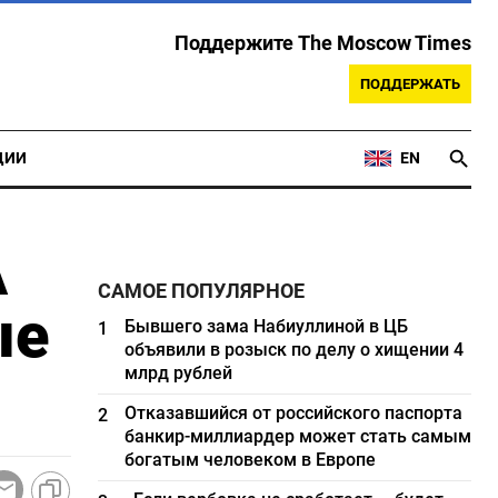
Поддержите The Moscow Times
ПОДДЕРЖАТЬ
ЦИИ
EN
А
САМОЕ ПОПУЛЯРНОЕ
ые
Бывшего зама Набиуллиной в ЦБ
1
объявили в розыск по делу о хищении 4
млрд рублей
Отказавшийся от российского паспорта
2
банкир-миллиардер может стать самым
богатым человеком в Европе