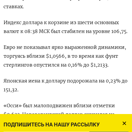
ставках.
Индекс доллара к корзине из шести основных
валют к 08:38 МСК был стабилен на уровне 106,75​.
Евро не показывал ярко выраженной динамики,
торгуясь вблизи $1,0566​, в то время как фунт
стерлингов опустился на 0,16% до $1,2133​.
Японская иена к доллару подорожала на 0,23%​ до
151,32.
«Осси» был малоподвижен вблизи отметки
$0,633​. Новозеландский доллар снизился на
0,34% до $0,5805​.
ПОДПИШИТЕСЬ НА НАШУ РАССЫЛКУ