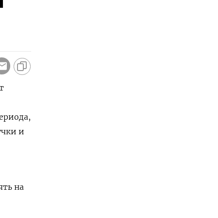
т
ериода,
учки и
ять на