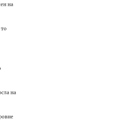
лен на
 то
р
осла на
ровне