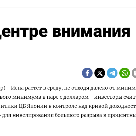
центре внимания 
р) - Иена растет в среду, не отходя далеко от миним
дового минимума в паре с долларом - инвесторы счи
литики ЦБ Японии в контроле над кривой доходнос
о для нивелирования большого разрыва в процентн