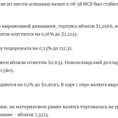
ине из шести основных валют к 08:38 МСК был стаби
 выраженной динамики, торгуясь вблизи $1,0566​, в
ов опустился на 0,16% до $1,2133​.
 подорожала на 0,23%​ до 151,32.
ен вблизи отметки $0,633​. Новозеландский долла
,5805​.
ялся на 0,1% до $0,9095​. В паре с евро валюта выр
и: на материковом рынке валюта торговалась на у
рынке - вблизи 7,3374.