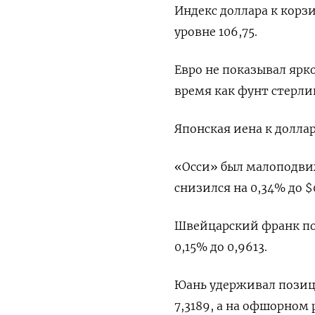
Индекс доллара к корз
уровне 106,75​.
Евро не показывал ярко
время как фунт стерлинг
Японская иена к доллару
«Осси» был малоподвиж
снизился на 0,34% до $0
Швейцарский франк подн
0,15%​ до 0,9613.
Юань удерживал позици
7,3189​, а на офшорном 