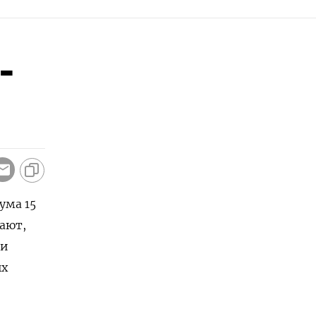
-
ума 15
тают,
ти
ых