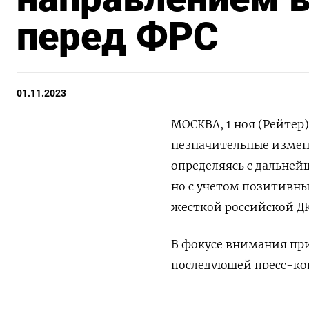
перед ФРС
01.11.2023
МОСКВА, 1 ноя (Рейтер
незначительные измен
определяясь с дальней
но с учетом позитивн
жесткой российской Д
В фокусе внимания при 
последующей пресс-ко
динамику рынка форекс
ПОДПИШИТЕСЬ НА 
котировки ключевых в