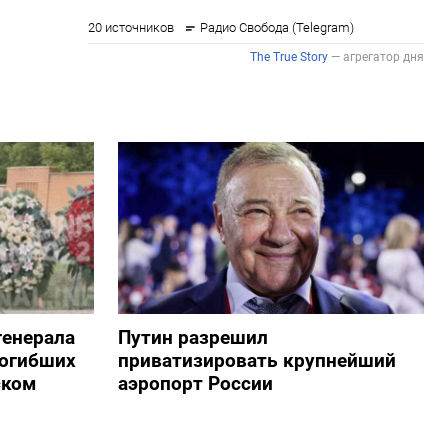
генерала
Путин разрешил
погибших
приватизировать крупнейший
ском
аэропорт России