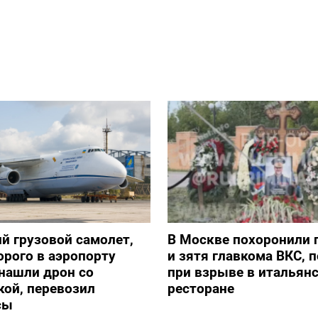
й грузовой самолет,
В Москве похоронили 
орого в аэропорту
и зятя главкома ВКС, 
нашли дрон со
при взрыве в итальян
ой, перевозил
ресторане
сы