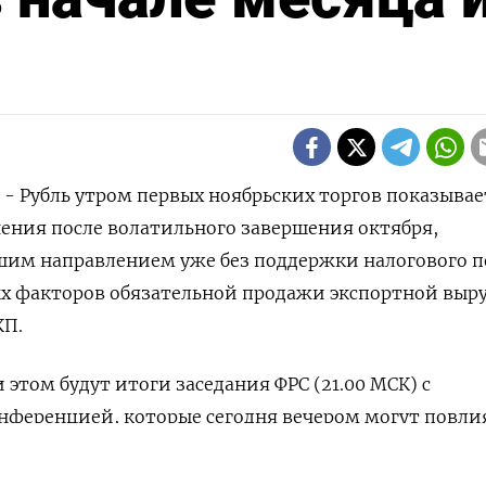
) - Рубль утром первых ноябрьских торгов показывае
ения после волатильного завершения октября,
шим направлением уже без поддержки налогового п
ых факторов обязательной продажи экспортной выр
КП.
этом будут итоги заседания ФРС (21.00 МСК) с
нференцией, которые сегодня вечером могут повли
, а уже в четверг утром - на рублевые биржевые
НАШУ РАССЫЛКУ
алют.