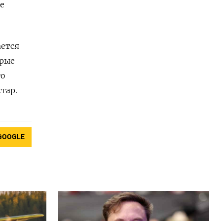
е
ается
орые
го
тар.
GOOGLE