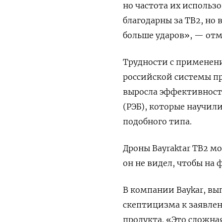
но частота их использ
благодарны за TB2, но 
больше ударов», — отм
Трудности с применен
российской системы пр
выросла эффективность
(РЭБ), которые научил
подобного типа.
Дроны Bayraktar
TB2 мо
он не видел, чтобы на
В компании Baykar, вы
скептицизма к заявлен
продукта. «Это сложная