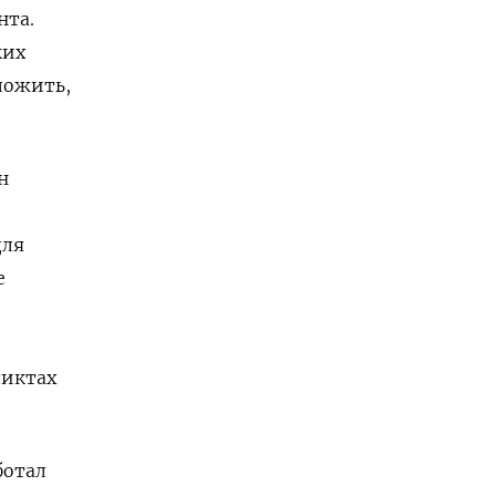
нта.
ких
ложить,
н
для
е
ликтах
ботал