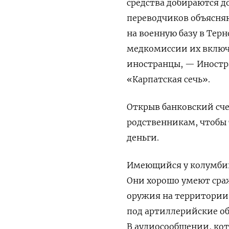
средства добираются 
переводчиков объясняю
на военную базу в Тер
медкомиссии их включа
иностранцы, — Иностр
«Карпатская сечь».
Открыв банковский сче
родственникам, чтобы
деньги.
Имеющийся у колумбийц
Они хорошо умеют сра
оружия на территории 
под артиллерийские об
В аудиосообщении, кот