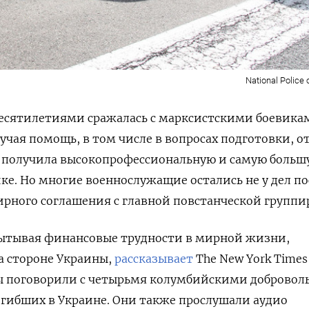
National Police
есятилетиями сражалась с марксистскими боевика
учая помощь, в том числе в вопросах подготовки, о
я получила высокопрофессиональную и самую больш
. Но многие военнослужащие остались не у дел по
мирного соглашения с главной повстанческой группи
пытывая финансовые трудности в мирной жизни,
а стороне Украины,
рассказывает
The New York Times
ы поговорили с четырьмя колумбийскими добровол
огибших в Украине. Они также прослушали аудио