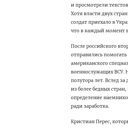
и просмотрели тексто
Хотя власти двух стра
солдат приехало в Укр
что в каждый момент в
После российского вто
отправились помогать
американского спецназ
военнослужащих ВСУ. Н
полутора лет. Вслед з
из более бедных стран
определение наемников
ради заработка.
Кристиан Перес, котор