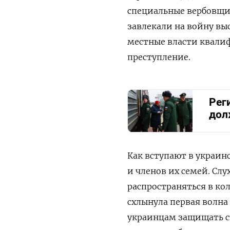
специальные вербовщик
завлекали на войну вы
местные власти квали
преступление.
Рег
дол
Как вступают в украин
и членов их семей. Сл
распространяться в ко
схлынула первая волна
украинцам защищать ст