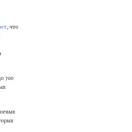
ает
, что
й
а
до 700
ых
боевых
торых