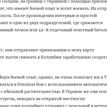
до Польши, на границе с Украиной с помощью прило
т, что имеют боевой опыт и хотят воевать. Их отп
нополь. После прохождения интервью и простой
ют в одно из двух подразделений, где сражаются
анный легион или 49-й отдельный пехотный батал
т, они отправляют привязанную к нему карту
 те могли снимать в Колумбии заработанные солда
ев боевой опыт, однако, не очень помогает им в У
жаться в близком бою с использованием автоматич
с обильной растительностью. В Украине же они по
стрелы, находясь на открытой местности.
орое один колумбиец отправил с передовой в вете