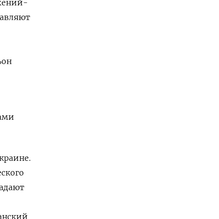
жений-
равляют
ьон
тами
краине.
еского
падают
ранский