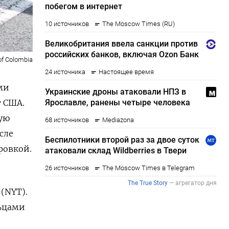
 of Colombia
ми
т США.
ую
сле
ровкой.
 (NYT).
ьцами