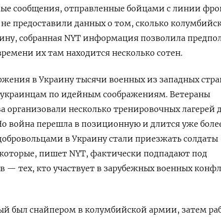
вые сообщения, отправленные бойцами с линии фро
н не предоставили данных о том, сколько колумбийс
аину, собранная NYT информация позволила предпо
ремени их там находится несколько сотен.
ржения в Украину тысячи военных из западных стра
 украинцам по идейным соображениям. Ветераны
а организовали несколько тренировочных лагерей 
о война перешла в позиционную и длится уже боле
а добровольцами в Украину стали приезжать солдаты
, которые, пишет NYT, фактически подпадают под
 — тех, кто участвует в зарубежных военных конф
ый был снайпером в колумбийской армии, затем ра