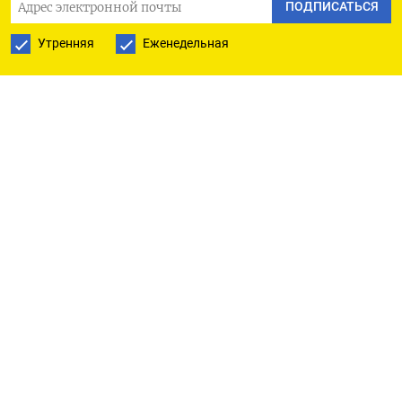
ПОДПИСАТЬСЯ
«покровителем сухопутных войск».
Утренняя
Еженедельная
«Он ездил в Орду, кланялся ордынским ханам,
получал ярлык на княжение в том числе
и прежде всего для того, чтобы эффективно
противостоять нашествию Запада. Почему?
Потому что ордынцы вели себя нагло, жестоко,
но они не затрагивали главного — нашего языка,
традиций, культуры, на что претендовали
западные завоеватели», — заявил Путин.
Он добавил, что именно за этот выбор Невского
и почитают как святого.
«Во многом то же самое происходит
и сегодня, — продолжил президент.