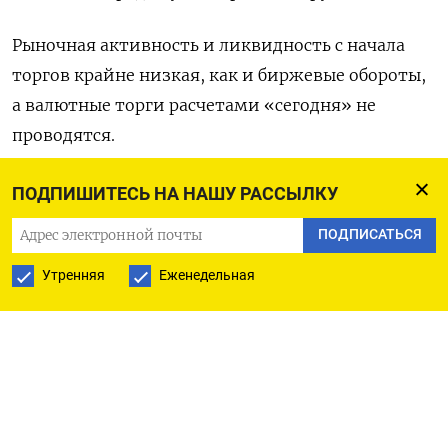
Рыночная активность и ликвидность с начала
торгов крайне низкая, как и биржевые обороты,
а валютные торги расчетами «сегодня» не
проводятся.
К 12.30 МСК пара доллар/рубль расчетами
ПОДПИШИТЕСЬ НА НАШУ РАССЫЛКУ
«завтра» котировалась по 92,43, что совпадает с
ПОДПИСАТЬСЯ
закрытием пятницы .
Утренняя
Еженедельная
Пара евро/рубль котировалась по 99,19, и здесь
рубль теряет четверть процента.
В паре с юанем рубль котируется вблизи
отметки 12,70, теряя около четверти процента.