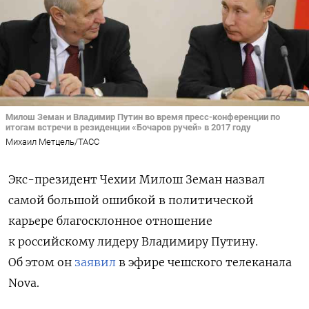
Милош Земан и Владимир Путин во время пресс-конференции по
итогам встречи в резиденции «Бочаров ручей» в 2017 году
Михаил Метцель/ТАСС
Экс-президент Чехии Милош Земан назвал
самой большой ошибкой в политической
карьере благосклонное отношение
к российскому лидеру Владимиру Путину.
Об этом он
заявил
в эфире чешского телеканала
Nova.