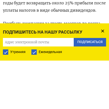
годы будет возвращать около 25% прибыли после
уплаты налогов в виде обычных дивидендов.
Прибыль компании за шесть месяцев до конца
сентября - т.е. за первую половину финансового
ПОДПИШИТЕСЬ НА НАШУ РАССЫЛКУ
года - составила 2,18 миллиарда евро, что на 59%
ПОДПИСАТЬСЯ
превышает предыдущий рекордный показатель
Утренняя
Еженедельная
за отчетный период.
Оригинал сообщения на английском языке
доступен по коду: (Конор Хамфрис)
ПОДПИСАТЬСЯ НА ТЕЛЕГРАМ
ПОДПИСАТЬСЯ В GOOGLE