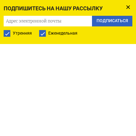
06.11.2023
ПОДПИШИТЕСЬ НА НАШУ РАССЫЛКУ
ПОДПИСАТЬСЯ
6 ноя (Рейтер) - Замедление роста числа рабочих
Утренняя
Еженедельная
мест и ослабление давления со стороны зарплат
могут придать чиновникам ФРС уверенности в
том, что экономика США преодолевает
последствия пандемии коронавируса, что
позволит инфляции еще больше снизиться без
дальнейшего повышения процентных ставок.
Именно так многие аналитики восприняли
отчет Министерства труда, согласно которому
число занятых в экономике США без учета
сельскохозяйственного сектора в октябре
увеличилось на 150.000. Показатель лишь в