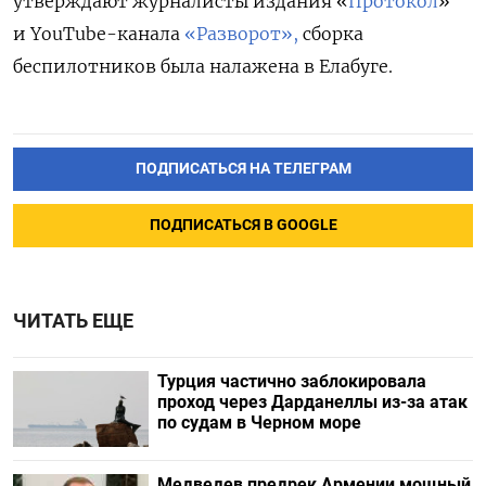
утверждают журналисты издания «
Протокол
»
и YouTube-канала
«Разворот»,
сборка
беспилотников была налажена в Елабуге.
ПОДПИСАТЬСЯ НА ТЕЛЕГРАМ
ПОДПИСАТЬСЯ В GOOGLE
ЧИТАТЬ ЕЩЕ
Турция частично заблокировала
проход через Дарданеллы из-за атак
по судам в Черном море
Медведев предрек Армении мощный