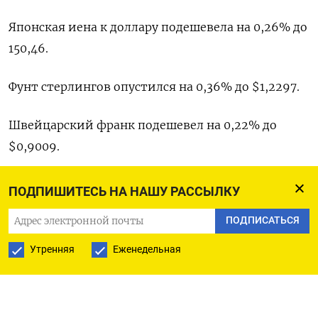
Японская иена к доллару подешевела на 0,26%​ до
150,46.
Фунт стерлингов опустился на 0,36% до $1,2297​.
Швейцарский франк подешевел на 0,22% до
$0,9009​.
Евро снизился на 0,32% до $1,0681​.
ПОДПИШИТЕСЬ НА НАШУ РАССЫЛКУ
ПОДПИСАТЬСЯ
Данные, свидетельствующие о более
значительном, чем ожидалось, падении
Утренняя
Еженедельная
промышленного производства в Германии в
сентябре, способствовали ослаблению евро,
сказала Фиона Чинкотта из City Index.