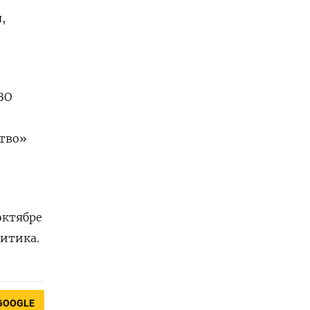
,
ЗО
ство»
октябре
литика.
GOOGLE