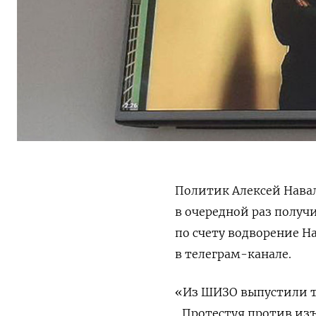
Политик Алексей Нава
в очередной раз получи
по счету водворение Н
в телеграм-канале.
«Из ШИЗО выпустили тол
„Протестуя против из