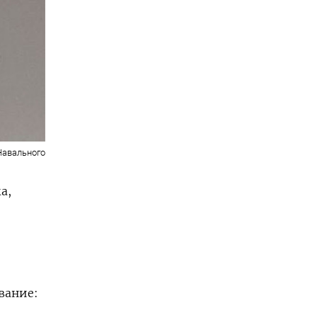
Навального
а,
вание: