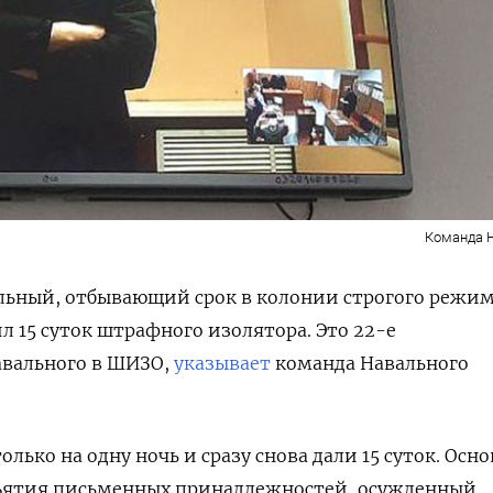
Команда 
льный, отбывающий срок в колонии строгого режим
л 15 суток штрафного изолятора. Это 22-е
авального в ШИЗО,
указывает
команда Навального
ько на одну ночь и сразу снова дали 15 суток. Осно
ъятия письменных принадлежностей, осужденный