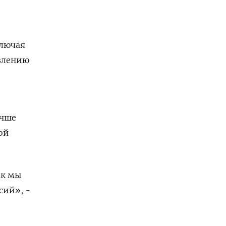
ключая
авлению
учше
ой
ак мы
сий», -