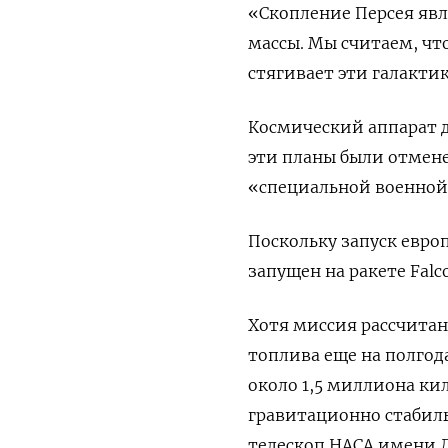
«Скопление Персея яв
массы. Мы считаем, чт
стягивает эти галактик
Космический аппарат д
эти планы были отмен
«специальной военной 
Поскольку запуск евро
запущен на ракете Fal
Хотя миссия рассчитана
топлива еще на полгод
около 1,5 миллиона ки
гравитационно стабил
телескоп НАСА имени Д