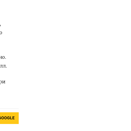
,
о
но.
лл.
при
GOOGLE