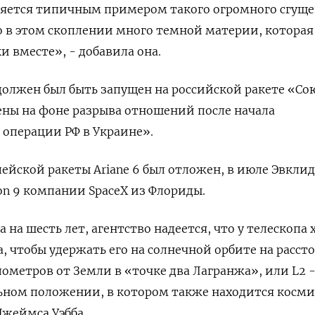
ляется типичным примером такого огромного сгущ
о в этом скоплении много темной материи, которая
и вместе», - добавила она.
олжен был быть запущен на российской ракете «Сою
ены на фоне разрыва отношений после начала
операции РФ в Украине».
пейской ракеты Ariane 6 был отложен, в июле Эвклид
con 9 компании SpaceX из Флориды.
 на шесть лет, агентство надеется, что у телескопа 
а, чтобы удержать его на солнечной орбите на расст
лометров от Земли в «точке два Лагранжа», или L2 
ьном положении, в котором также находится косм
жеймса Уэбба.