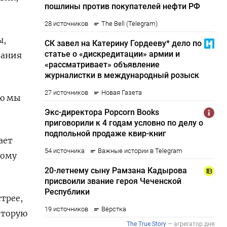
ы,
вания
ую мы
ает
тому
трее,
оторую