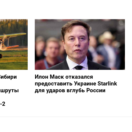
Сибири
Илон Маск отказался
предоставить Украине Starlink
ршруты
для ударов вглубь России
-2