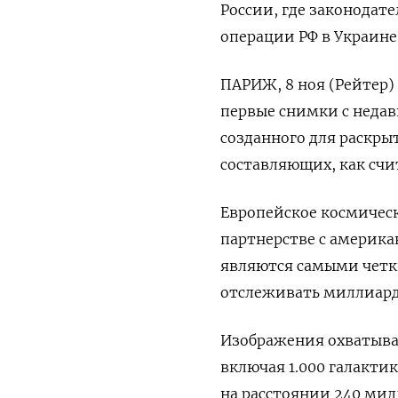
России, где законодат
операции РФ в Украине
ПАРИЖ, 8 ноя (Рейтер)
первые снимки с недав
созданного для раскры
составляющих, как счи
Европейское космичес
партнерстве с америк
являются самыми четки
отслеживать миллиарды
Изображения охватываю
включая 1.000 галакти
на расстоянии 240 милл