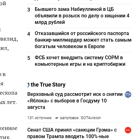
ной
Бывшего зама Набиуллиной в ЦБ
3
объявили в розыск по делу о хищении 4
млрд рублей
и
Отказавшийся от российского паспорта
4
Эвклид,
банкир-миллиардер может стать самым
богатым человеком в Европе
сил,
ФСБ хочет внедрить систему СОРМ в
5
комьютерные игры и на криптобиржи
 в
ия
ескопа
х лет.
оженное
тик,