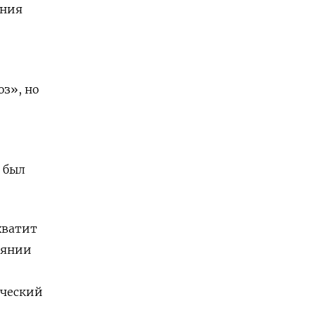
ения
з», но
 был
хватит
оянии
-
ический