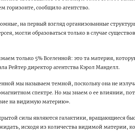
ем горизонте, сообщило агентство.
омные, на первый взгляд организованные структур
ерсея, могли образоваться только в случае существо
маем только 5% Вселенной: это та материя, котор
ала Рейтер директор агентства Кэрол Манделл.
енной мы называем темной, поскольку она не излуч
омагнитном спектре. Но мы знаем о ее влиянии, по
твие на видимую материю».
рытой силы являются галактики, вращающиеся быс
жидать, исходя из количества видимой материи, к