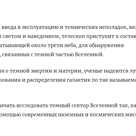
 ввода в эксплуатацию и технических неполадок, в
 светом и наведением, телескоп приступит к сост
атывающей около трети неба, для обнаружения
связанных с темной частью Вселенной.
я о темной энергии и материи, ученые надеются л
ования и распределения галактик по так называем
начать исследовать темный сектор Вселенной так, к
 помощью современных наземных и космических мис