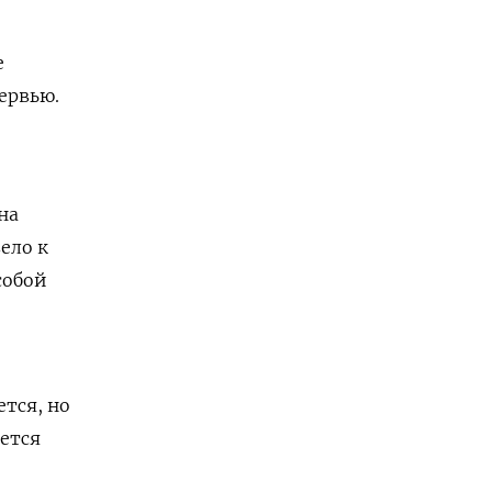
е
ервью.
на
ело к
собой
ется, но
ется