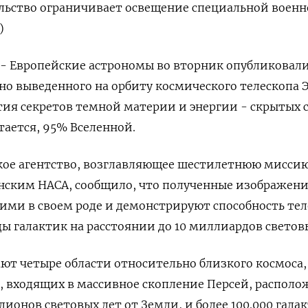
ельство ограничивает освещение специальной воен
)
 - Европейские астрономы во вторник опубликовал
но выведенного на орбиту космического телескопа 
тия секретов темной материи и энергии - скрытых 
тается, 95% Вселенной.
кое агентство, возглавляющее шестилетнюю миссию
анским НАСА, сообщило, что полученные изображен
ми в своем роде и демонстрируют способность тел
 галактик на расстоянии до 10 миллиардов световы
т четыре области относительно близкого космоса,
к, входящих в массивное скопление Персей, распол
ионов световых лет от Земли, и более 100.000 галак