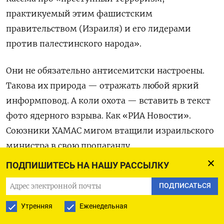
практикуемый этим фашистским
правительством (Израиля) и его лидерами
против палестинского народа».
Они не обязательно антисемитски настроены.
Такова их природа — отражать любой яркий
информповод. А коли охота — вставить в текст
фото ядерного взрыва. Как «РИА Новости».
Союзники ХАМАС мигом втащили израильского
министра в свою пропаганду.
ПОДПИШИТЕСЬ НА НАШУ РАССЫЛКУ
Плачущие куклы
ПОДПИСАТЬСЯ
Мощь пропаганды, атакующей Израиль, явно
больше доступной ему. Она тоже по-своему
Утренняя
Еженедельная
проста — четко делит мир на
нас
и
их
,
своих