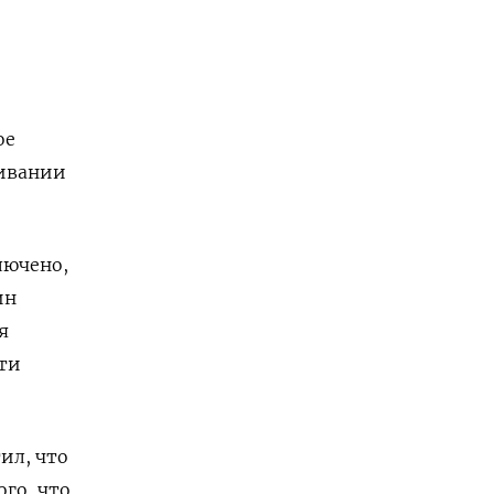
ое
живании
лючено,
ин
я
ти
ил, что
ого, что