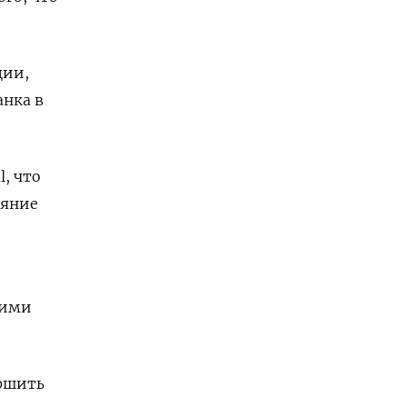
ции,
нка в
l, что
ияние
кими
ершить