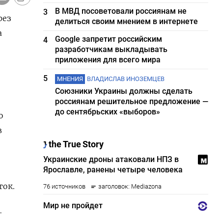
В МВД посоветовали россиянам не
3
рез
делиться своим мнением в интернете
а
Google запретит российским
4
разработчикам выкладывать
приложения для всего мира
5
МНЕНИЯ
ВЛАДИСЛАВ ИНОЗЕМЦЕВ
Союзники Украины должны сделать
россиянам решительное предложение —
до сентябрьских «выборов»
ю
в
ток.
-