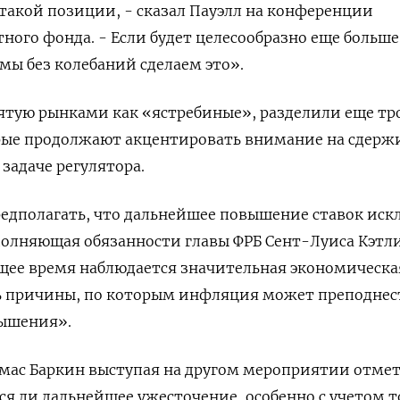
 такой позиции, - сказал Пауэлл на конференции
ого фонда. - Если будет целесообразно еще больше
мы без колебаний сделаем это».
ятую рынками как «ястребиные», разделили еще тр
рые продолжают акцентировать внимание на сдер
задаче регулятора.
едполагать, что дальнейшее повышение ставок иск
полняющая обязанности главы ФРБ Сент-Луиса Кэтл
ящее время наблюдается значительная экономическа
ть причины, по которым инфляция может преподнес
вышения».
мас Баркин выступая на другом мероприятии отмет
ся ли дальнейшее ужесточение, особенно с учетом т