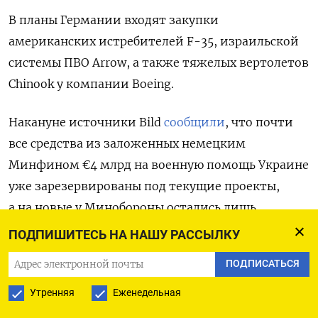
В планы Германии входят закупки
американских истребителей F-35, израильской
системы ПВО Arrow, а также тяжелых вертолетов
Chinook у компании Boeing.
Накануне источники Bild
сообщили
, что почти
все средства из заложенных немецким
Минфином €4 млрд на военную помощь Украине
уже зарезервированы под текущие проекты,
а на новые у Минобороны остались лишь
€120 млн. Ведомство запросило дополнительно
ПОДПИШИТЕСЬ НА НАШУ РАССЫЛКУ
€5 млрд. В итоге в правительстве договорились,
ПОДПИСАТЬСЯ
что, кроме расширения помощи на €4 млрд,
Минобороны также сможет потратить
Утренняя
Еженедельная
€2 млрд на выполнение долгосрочных