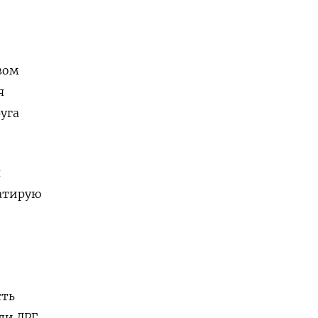
вом
я
уга
я
татирую
сть
ли ДРГ