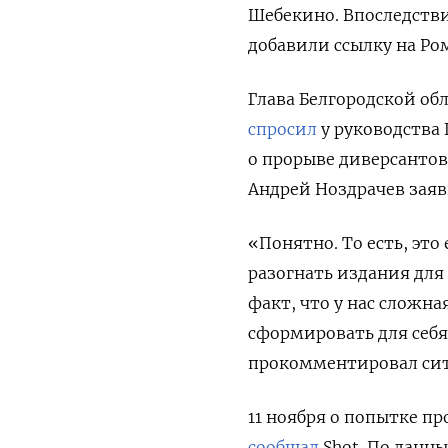
Шебекино. Впоследстви
добавили ссылку на Ро
Глава Белгородской об
спросил
у руководства
о прорыве диверсантов
Андрей Ноздрачев заяв
«Понятно. То есть, эт
разогнать издания для
факт, что у нас сложна
сформировать для себ
прокомментировал сит
11 ноября о попытке п
сообщал
Shot. По данн