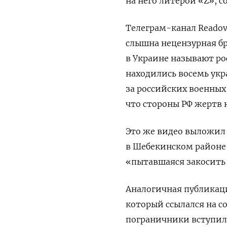
на него литерой «Z», 
Телеграм-канал Reado
слышна нецензурная бр
в Украине называют ро
находились восемь укр
за российских военных,
что стороны РФ жертв 
Это же видео выложил
в Шебекинском районе 
«пытавшаяся закосить
Аналогичная публика
который ссылался на с
пограничники вступили