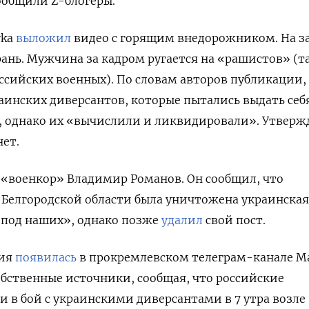
сообщили Z-блогеры.
vka
выложил
видео c горящим внедорожником. На з
ань. Мужчина за кадром ругается на «рашистов»
(т
ссийских военных). По словам авторов публикации, 
аинских диверсантов, которые пытались выдать себ
 о
днако их «вычислили и ликвидировали». Утвержд
нет.
 «военкор» Владимир Романов. Он сообщил, что
Белгородской области была уничтожена украинская
 под наших», однако позже
удалил
свой пост.
ция
появилась
в прокремлевском телеграм-канале M
обственные источники, сообщая, что российские
 в бой с украинскими диверсантами в 7 утра возле