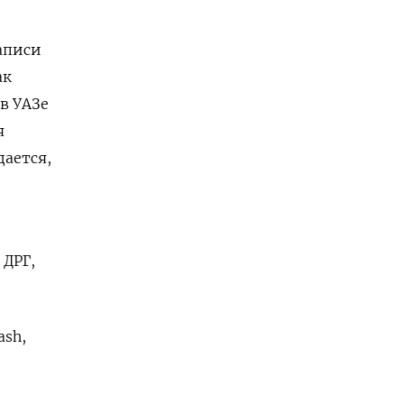
аписи
ак
в УАЗе
я
ается,
 ДРГ,
ash,