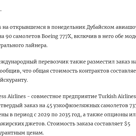
-
s на открывшемся в понедельник Дубайском авиашо
а 90 самолетов Boeing 777X, включив в него обе мо
рального лайнера.
ждународный перевозчик также разместил заказ на
сообщив, что общая стоимость контрактов составляе
йскуранту.
s Airlines - совместное предприятие Turkish Airlines
а твердый заказ на 45 узкофюзеляжных самолетов 73
ны в период с 2029 по 2035 год, а также опционы и
сажирских джетов. Стоимость заказа составляет $5
урантным ценам.