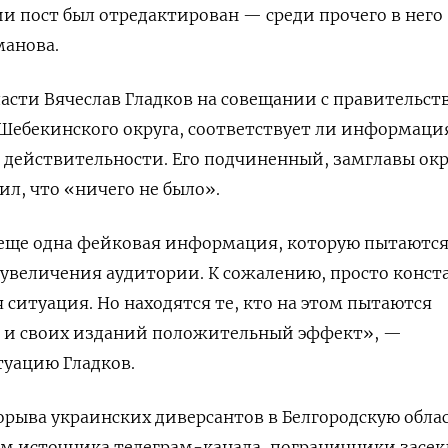
и пост был отредактирован — среди прочего в него
манова.
ласти Вячеслав Гладков на совещании с правительст
Шебекинского округа, соответствует ли информаци
 действительности. Его подчиненный, замглавы окр
ил, что «ничего не было».
о еще одна фейковая информация, которую пытаютс
 увеличения аудитории. К сожалению, просто конс
я ситуация. Но находятся те, кто на этом пытаются
я и своих изданий положительный эффект», —
уацию Гладков.
рорыва украинских диверсантов в Белгородскую обла
ым источника телеграм-канала,
пограничники засек