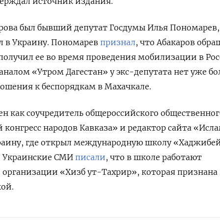
верждал источник издания.
рова был бывший депутат Госдумы Илья Пономарев,
л в Украину. Пономарев
признал
, что Абакаров обра
получил ее во время проведения мобилизации в Рос
каналом «Утром Дагестан» у экс-депутата нет уже б
ношения к беспорядкам в Махачкале.
ен как соучредитель общероссийского общественног
конгресс народов Кавказа» и редактор сайта «Ислам
Украину, где открыл международную школу «Хаджибе
е. Украинские СМИ
писали
, что в школе работают
организации «Хизб ут-Тахрир», которая признана 
ой.