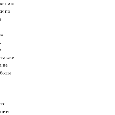
нижению
ки по
s-
ую
.
о
 также
а не
аботы
ете
ении