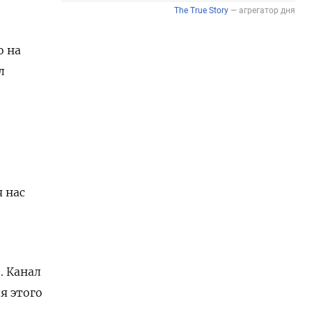
о на
л
 нас
. Канал
я этого