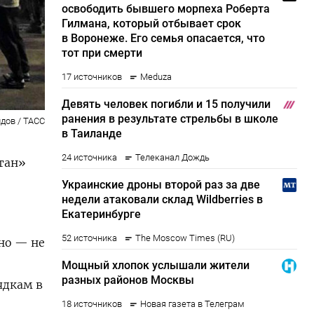
дов / ТАСС
тан»
нно — не
ядкам в