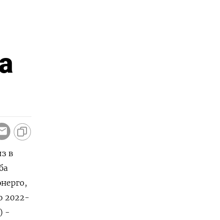
а
з в
ба
нерго,
о 2022-
) -