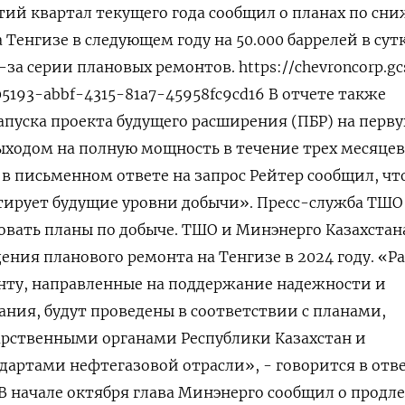
ретий квартал текущего года сообщил о планах по с
Тенгизе в следующем году на 50.000 баррелей в сут
за серии плановых ремонтов. https://chevroncorp.gc
f105193-abbf-4315-81a7-45958fc9cd16 В отчете также
запуска проекта будущего расширения (ПБР) на перв
выходом на полную мощность в течение трех месяцев
 в письменном ответе на запрос Рейтер сообщил, чт
ирует будущие уровни добычи». Пресс-служба ТШО
вать планы по добыче. ТШО и Минэнерго Казахстан
ения планового ремонта на Тенгизе в 2024 году. «Р
нту, направленные на поддержание надежности и
ания, будут проведены в соответствии с планами,
рственными органами Республики Казахстан и
артами нефтегазовой отрасли», - говорится в отв
 В начале октября глава Минэнерго сообщил о продл