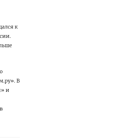
щался к
сии.
ольше
о
.ру». В
й» и
в