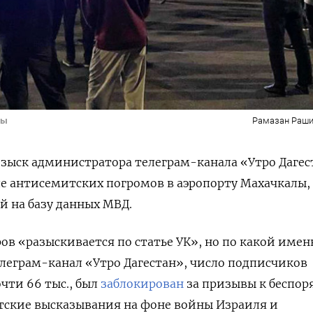
лы
Рамазан Раши
озыск администратора телеграм-канала «Утро Дагес
ле антисемитских погромов в аэропорту Махачкалы,
й на базу данных МВД.
ров «разыскивается по статье УК», но по какой име
телеграм-канал «Утро Дагестан», число подписчиков
чти 66 тыс., был
заблокирован
за призывы к беспор
тские высказывания на фоне войны Израиля и