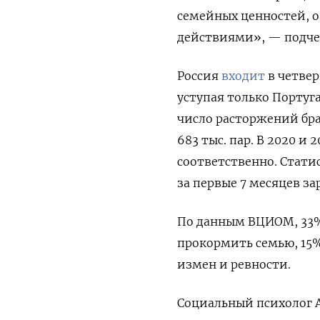
семейных ценностей, о
действиями», — подчер
Россия
входит
в четвер
уступая только Португ
ч
исло
расторжений
бра
683 тыс. пар. В 2020 и 
соответственно. Стати
за первые 7 месяцев з
По данным ВЦИОМ, 33%
прокормить семью, 15
измен и ревности.
Социальный
психолог