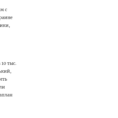
м с
краине
ники,
10 тыс.
ький,
ить
или
Каплан