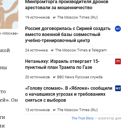
о «Москва»
акой
ины
что
ей».
Он
ьги
ии