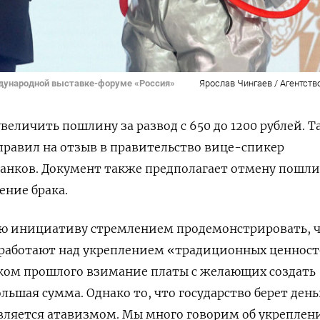
дународной выставке-форуме «Россия»
Ярослав Чингаев / Агентств
величить пошлину за развод с 650 до 1200 рублей. Т
правил на отзыв в правительство вице-спикер
ванков. Документ также предполагает отмену пошл
ние брака.
ою инициативу стремлением продемонстрировать, 
работают над
укреплением «традиционных ценност
ком прошлого взимание платы с желающих создать
ольшая сумма. Однако то, что государство берет ден
является атавизмом. Мы много говорим об укреплен