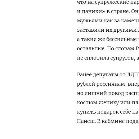
что на супружеские па
и паники» в стране. О
мужьями как за каменн
заставили их другими 
а такие же бессильные
остальные. По словам 
не сплотила супругов, 
Ранее депутаты от ЛДП
рублей россиянам, впе
но лишний повод распи
костюм жениху или пла
купить подарок себе н
Панеш. В кабмине под