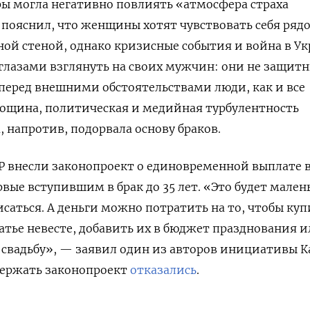
ры могла негативно повлиять «атмосфера страха
н пояснил, что женщины хотят чувствовать себя рядо
ой стеной, однако кризисные события и война в У
глазами взглянуть на своих мужчин: они не защит
 перед внешними обстоятельствами люди, как и все
Рощина, политическая и медийная турбулентность
а, напротив, подорвала основу браков.
Р внесли
законопроект о единовременной выплате в 
рвые вступившим в брак до 35 лет. «Это будет мален
саться. А деньги можно потратить на то, чтобы куп
тье невесте, добавить их в бюджет празднования 
а свадьбу», — заявил один из авторов инициативы 
держать законопроект
отказались
.