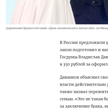
Церемония бракосочетания «День космического масштаба» на Меж
В России предложили у
закон подготовил и на
Госдумы Владислав Да
в 350 рублей за
оформле
Даванков объяснил св
власти действительно 
также назвал пережит
семью. «Это не такая б
за заключение брака, 