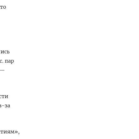
это
лись
с. пар
 —
.
сти
з-за
стиям»,