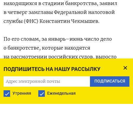
находящихся в стадиии банкротства, заявил
в четверг замглавы Федеральной налоговой
службы (ФНС) Константин Чекмышев.
По его словам, за январь–июнь число дело
о банкротстве, которые находятся
на рассмотрении российских судов, выросло
почти на четверть — с 50,3 до 62,6 тысячи.
ПОДПИШИТЕСЬ НА НАШУ РАССЫЛКУ
ПОДПИСАТЬСЯ
«К сожалению, буквально за полгода мы видим
такой серьезный, колоссальный рост», — заявил
Утренняя
Еженедельная
Чекмышев на форуме «Банкротства. Новая
реальность» (чиновника цитирует РБК).
В результате судебная система перегружена