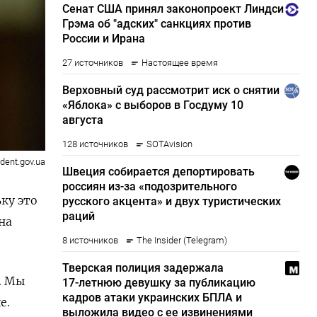
ident.gov.ua
ку это
на
. Мы
е.