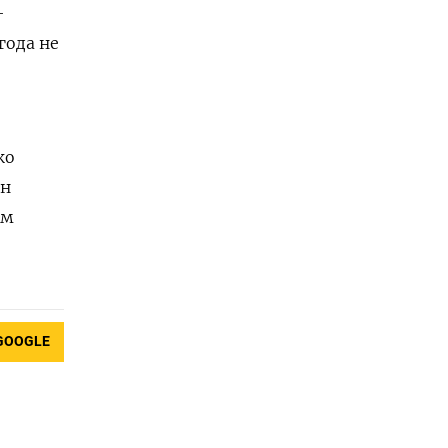
—
года не
ко
он
ем
GOOGLE