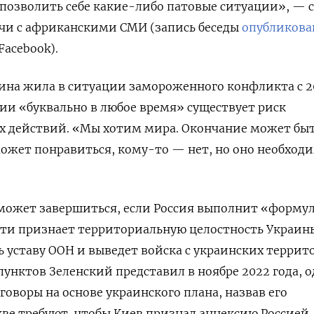
озволить себе какие-либо патовые ситуации», — с
ечи с африканскими СМИ (запись беседы
опубликова
Facebook).
ина жила в ситуации замороженного конфликта с 2
рии «буквально в любое время» существует риск
х действий. «Мы хотим мира. Окончание может бы
ожет понравиться, кому-то — нет, но оно необход
 может завершиться, если Россия выполнит «форму
сти признает территориальную целостность Украины
ь уставу ООН и выведет войска с украинских террит
пунктов Зеленский представил в ноябре 2022 года, 
говоры на основе украинского плана, назвав его
ве требуют, чтобы Киев признал аннексию Россией