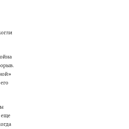
могли
война
рорыв.
пной»
 его
ны
 еще
когда