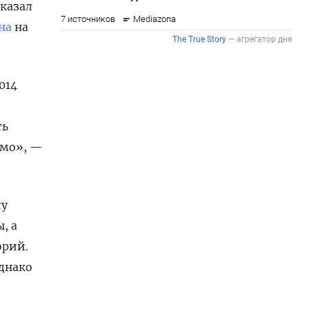
казал
на
на
014
ть
имо», —
лу
, а
орий.
однако