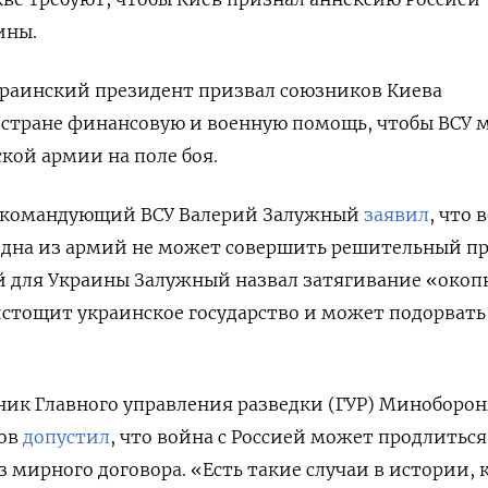
ины.
краинский президент призвал союзников Киева
 стране финансовую и военную помощь, чтобы ВСУ 
кой армии на поле боя.
нокомандующий ВСУ Валерий Залужный
заявил
, что 
 одна из армий не может совершить решительный п
й для Украины Залужный назвал затягивание «око
истощит украинское государство и может подорвать
ьник Главного управления разведки (ГУР) Миноборо
нов
допустил
, что война с Россией может продлиться
з мирного договора. «Есть такие случаи в истории, 