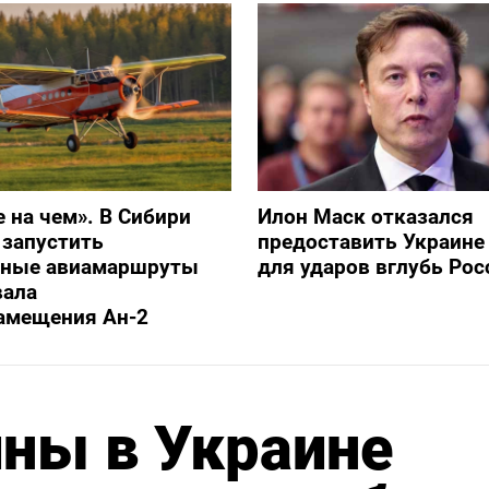
е на чем». В Сибири
Илон Маск отказался
 запустить
предоставить Украине S
ьные авиамаршруты
для ударов вглубь Рос
вала
амещения Ан-2
ны в Украине