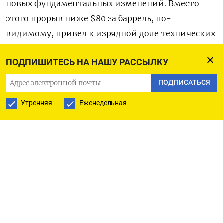
новых фундаментальных изменений. Вместо
этого прорыв ниже $80 за баррель, по-
видимому, привел к изрядной доле технических
продаж», - говорится в аналитической записке
ПОДПИШИТЕСЬ НА НАШУ РАССЫЛКУ
ING в пятницу.
ПОДПИСАТЬСЯ
«Цены на нефть немного снижаются по
Утренняя
Еженедельная
сравнению с уровнем начала года, несмотря на
то, что спрос превзошел наши оптимистичные
ожидания», - говорится в аналитической
записке Goldman Sachs.
«Предложение со стороны не ключевых стран-
участниц картеля оказалось значительно выше,
чем ожидалось, что было частично
компенсировано сокращением добычи ОПЕК».