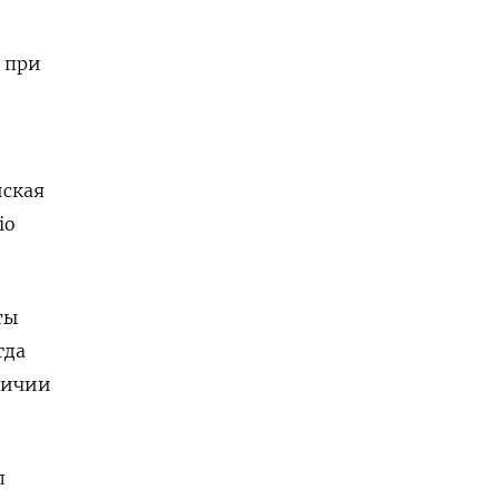
 при
йская
io
ты
гда
личии
л