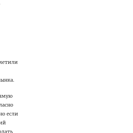
ь
тметили
ынка.
рямую
ласно
но если
щий
одать