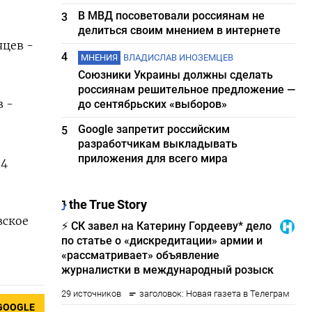
В МВД посоветовали россиянам не
3
делиться своим мнением в интернете
яцев -
4
МНЕНИЯ
ВЛАДИСЛАВ ИНОЗЕМЦЕВ
Союзники Украины должны сделать
россиянам решительное предложение —
в -
до сентябрьских «выборов»
Google запретит российским
5
разработчикам выкладывать
приложения для всего мира
24
вское
GOOGLE