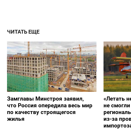
ЧИТАТЬ ЕЩЕ
Замглавы Минстроя заявил,
«Летать н
что Россия опередила весь мир
не смогли
по качеству строящегося
регионал
жилья
из-за про
импортоз