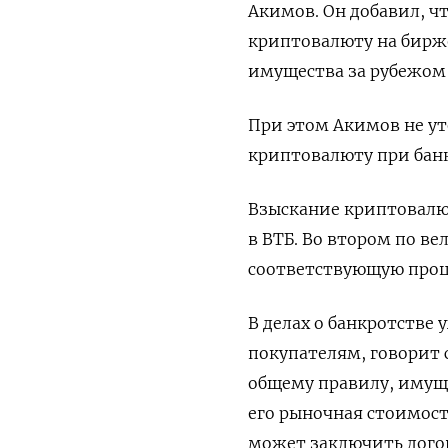
Акимов. Он добавил, ч
криптовалюту на бирже
имущества за рубежом 
При этом Акимов не уто
криптовалюту при банк
Взыскание криптовалют
в ВТБ. Во втором по в
соответствующую проц
В делах о банкротстве
покупателям, говорит
общему правилу, имуще
его рыночная стоимост
может заключить дого