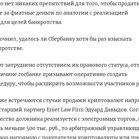
то нет никаких препятствий для того, чтобы продат
 за фиатные деньги по аналогии с реализацией
для целей банкротства.
чнил, удалось ли Сбербанку хотя бы раз взыскать
ротстве.
 затруднено отсутствием их правового статуса, о
еличине госбанке призывают оперативно создать
едуру, чтобы расширить возможности участников р
 уже встречаются случаи продажи криптовалют нап
 старший партнер Emet
Law
Firm
Эдуард Давыдов. Сог
ство должника реализуется с электронных торгов, 
ь меньше 500 тыс. руб., то арбитражный управляю
вор напрямую с покупателем криптовалюты или пр