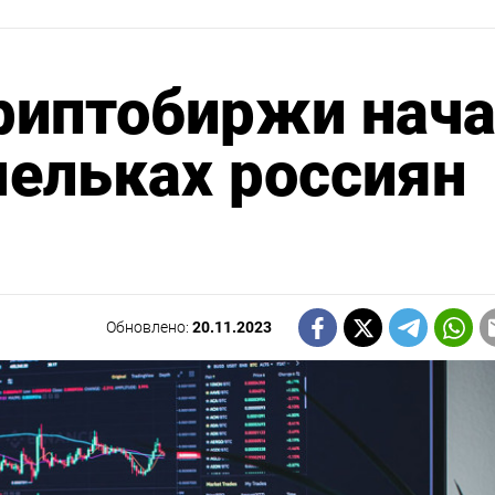
риптобиржи нач
ельках россиян
Обновлено:
20.11.2023