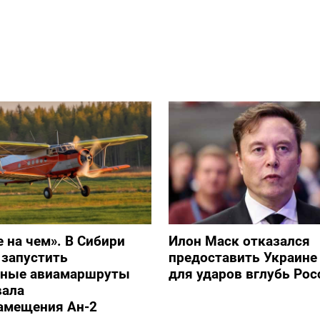
е на чем». В Сибири
Илон Маск отказался
 запустить
предоставить Украине S
ьные авиамаршруты
для ударов вглубь Рос
вала
амещения Ан-2