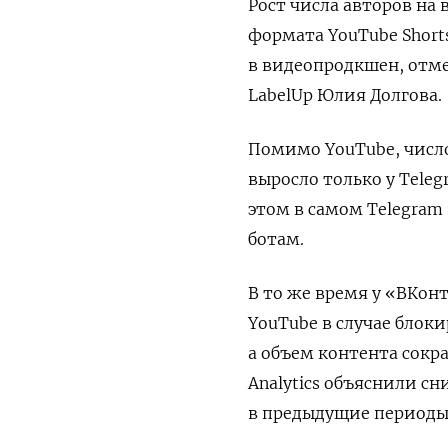
Рост числа авторов на
формата YouTube
Shor
в видеопродкшен, отм
LabelUp
Юлия Долгова.
Помимо YouTube,
числ
выросло только у Teleg
этом в самом Telegram
ботам.
В то же время у «ВКон
YouTube
в случае блоки
а объем контента сокра
Analytics
объяснили сни
в предыдущие периоды