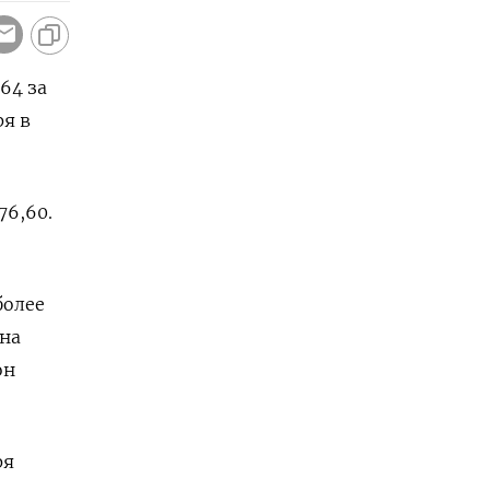
64 за
я в
76,60.
более
 на
он
ря