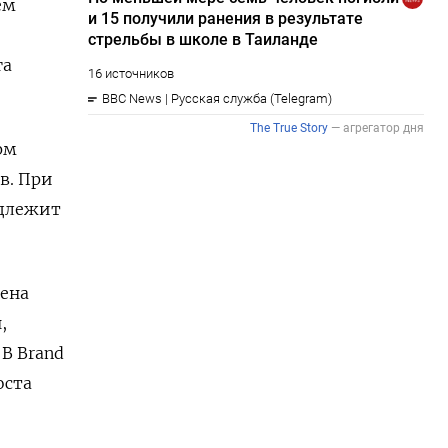
ем
га
рм
ов. При
адлежит
мена
,
 В Brand
оста