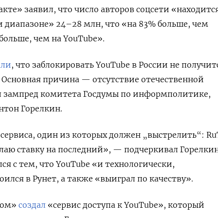
кте» заявил, что число авторов соцсети «находитс
и диапазоне» 24–28 млн, что «на 83% больше, чем
а больше, чем на YouTube».
али
, что заблокировать YouTube
в России не получит
 Основная причина — отсутствие отечественной
л зампред комитета Госдумы по информполитике,
нтон Горелкин.
а сервиса, один из которых должен „выстрелить“: R
елаю ставку на последний», — подчеркивал Горелкин
лся с тем, что YouTube
«и технологически,
ился в Рунет, а также «выиграл по качеству».
ком»
создал
«сервис доступа к YouTube», который