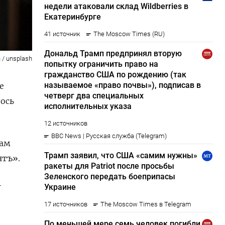
 / unsplash
е
лось
рам
тъ».
—