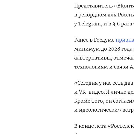
Представитель «ВКонта
в рекордном для Росси
у Telegram, и в 3,6 раз
Ранее в Госдуме
призн
минимум до 2028 года.
альтернативы, отмеча
технологиям и связи А
«Сегодня у нас есть дв
и VK-видео. Я лично д
Кроме того, он согласи
и идеологически» встро
В конце лета «Ростеле