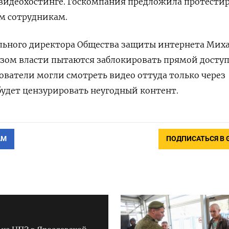
 видеохостинге. Госкомпания предложила протести
м сотрудникам.
ьного директора Общества защиты интернета Мих
азом власти пытаются заблокировать прямой досту
зователи могли смотреть видео оттуда только через
будет цензурировать неугодный контент.
АМ
ПОДПИСАТЬСЯ В 