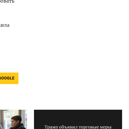
ровать
аила
п
GOOGLE