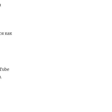
я
ся как
uTube
.