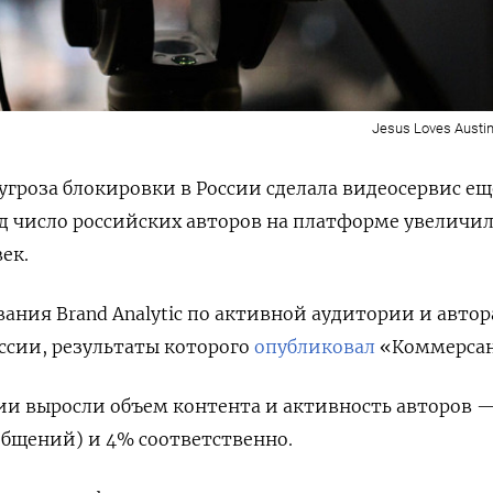
Jesus Loves Austin
угроза блокировки в России сделала видеосервис ещ
од число российских авторов на платформе увеличи
век.
вания Brand
Analytic
по активной аудитории и авто
ссии, результаты которого
опубликовал
«Коммерсан
сии выросли объем контента и активность авторов 
ообщений) и 4% соответственно.