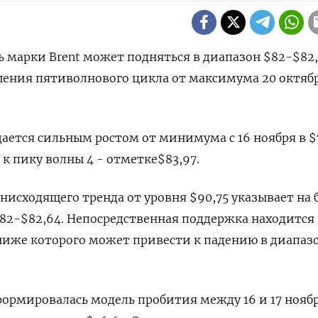
ть марки Brent может подняться в диапазон $82-$82,
шения пятиволнового цикла от максимума 20 октябр
ется сильным ростом от минимума с 16 ноября в $
к пику волны 4 - отметке$83,97.
исходящего тренда от уровня $90,75 указывает на 
82-$82,64. Непосредственная поддержка находится
 ниже которого может привести к падению в диапаз
ормировалась модель пробития между 16 и 17 нояб