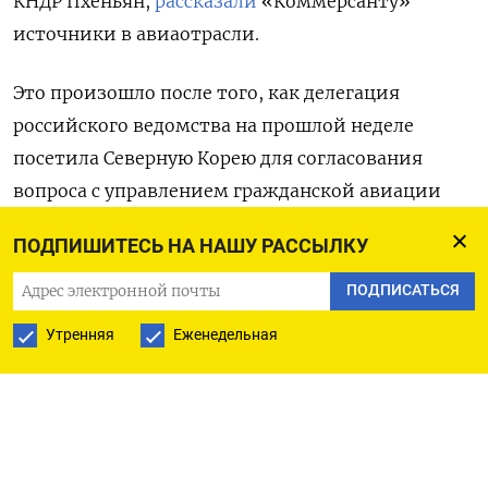
КНДР Пхеньян,
рассказали
«Коммерсанту»
источники в авиаотрасли.
Это произошло после того, как делегация
российского ведомства на прошлой неделе
посетила Северную Корею для согласования
вопроса с управлением гражданской авиации
КНДР. По словам источников, инициатива
ПОДПИШИТЕСЬ НА НАШУ РАССЫЛКУ
Росавиации может коснуться как увеличения
числа регулярных рейсов, так и корректировки
ПОДПИСАТЬСЯ
соглашений о воздушном сообщении (СВС).
Утренняя
Еженедельная
В первом СВС между СССР и КНДР назначенным
перевозчиком был «Аэрофлот». В СВС от 1997
года говорится, что каждая сторона может
назначить любое авиапредприятие, письменно