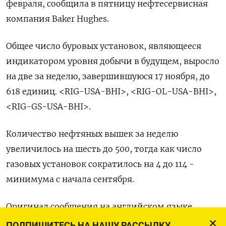
февраля, сообщила в пятницу нефтесервисная
компания Baker Hughes.
Общее число буровых установок, являющееся
индикатором уровня добычи в будущем, выросло
на две за неделю, завершившуюся 17 ноября, до
618 единиц. <RIG-USA-BHI>, <RIG-OL-USA-BHI>,
<RIG-GS-USA-BHI>.
Количество нефтяных вышек за неделю
увеличилось на шесть до 500, тогда как число
газовых установок сократилось на 4 до 114 -
минимума с начала сентября.
Оригинал сообщения на английском языке
доступен по коду (Скотт ДиСавино)
ПОДПИШИТЕСЬ НА НАШУ РАССЫЛКУ