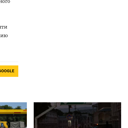
ного
чти
мию
GOOGLE