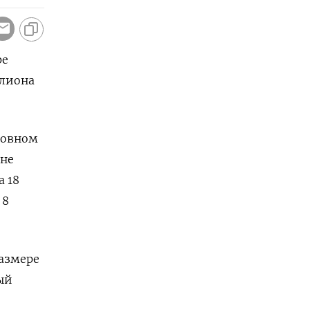
ре
ллиона
сновном
оне
а 18
 8
размере
ый