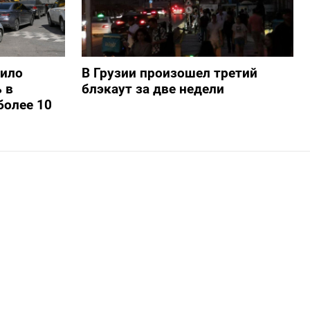
шило
В Грузии произошел третий
 в
блэкаут за две недели
более 10