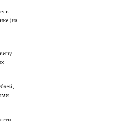
фель
нке (на
овину
их
ублей,
ными
ности