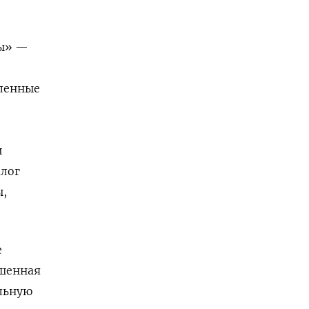
ны» —
еленные
и
алог
ы,
е
ошенная
альную