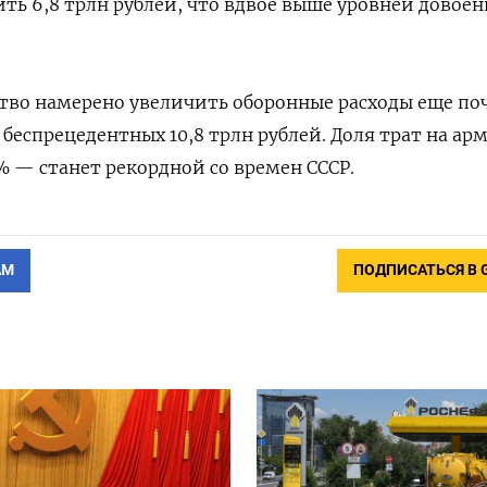
ить 6,8 трлн рублей, что вдвое выше уровней довоен
ство намерено увеличить оборонные расходы еще по
 беспрецедентных 10,8 трлн рублей. Доля трат на ар
 — станет рекордной со времен СССР.
АМ
ПОДПИСАТЬСЯ В 