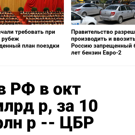
ачали требовать при
Правительство разре
а рубеж
производить и ввозить
денный план поездки
Россию запрещенный 
лет бензин Евро-2
 РФ в окт
лрд р, за 10
рлн р -- ЦБР