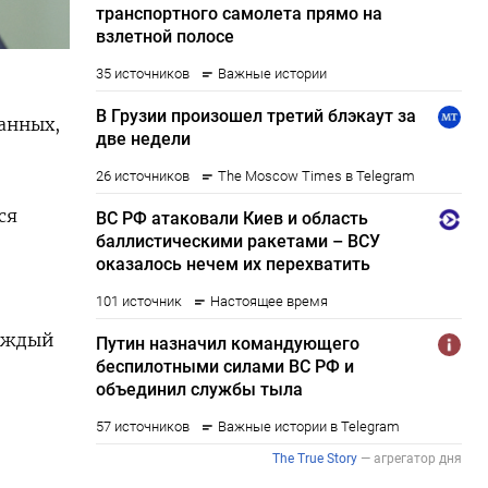
анных,
ся
каждый