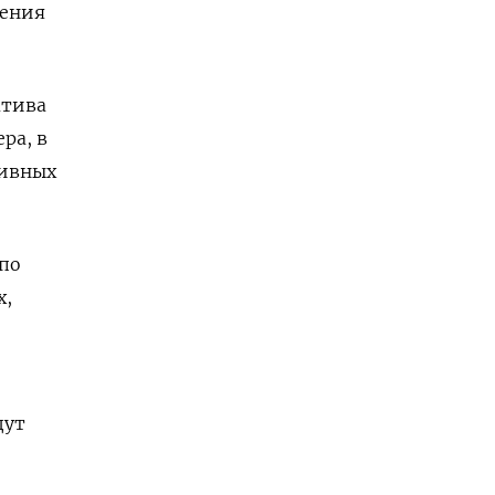
дения
атива
ра, в
тивных
 по
х,
дут