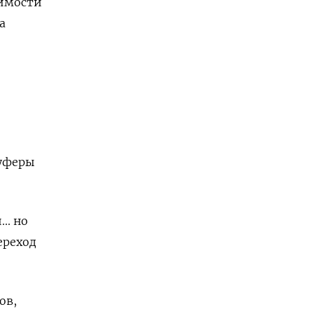
оимости
а
буферы
.. но
ереход
ов,