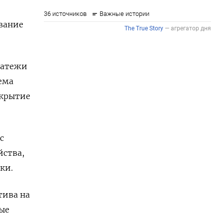
вание
латежи
ема
окрытие
с
йства,
ки.
тива на
ные