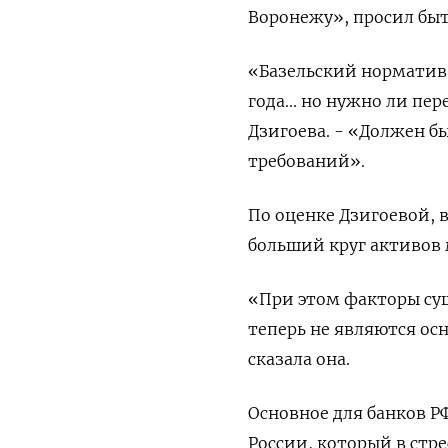
Воронежу», просил быт
«Базельский норматив 
года... но нужно ли пе
Дзигоева. - «Должен б
требований».
По оценке Дзигоевой, 
больший круг активов 
«При этом факторы су
теперь не являются ос
сказала она.
Основное для банков Р
России, который в стр