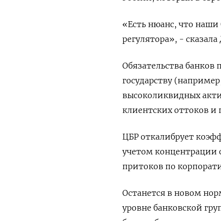
«Есть нюанс, что наши
регулятора», - сказала
Обязательства банков 
государству (например
высоколиквидных акти
клиентских оттоков и 
ЦБР откалибрует коэфф
учетом концентрации с
притоков по корпорат
Останется в новом нор
уровне банковской гру