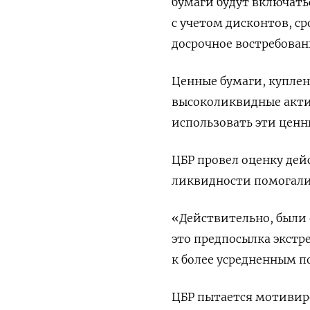
бумаги будут включат
с учетом дисконтов, ср
досрочное востребован
Ценные бумаги, куплен
высоколиквидные актив
использовать эти ценн
ЦБР провел оценку дей
ликвидности помогали 
«Действительно, были 
это предпосылка экстре
к более усредненным п
ЦБР пытается мотивиро