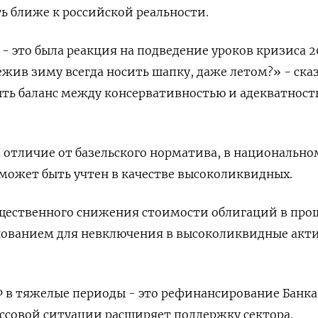
ь ближе к российской реальности.
- это была реакция на подведение уроков кризиса 2
режив зиму всегда носить шапку, даже летом?» - ска
ыть баланс между консервативностью и адекватнос
в отличие от базельского норматива, в национально
может быть учтен в качестве высоколиквидных.
щественного снижения стоимости облигаций в пр
нованием для невключения в высоколиквидные акти
Ф в тяжелые периоды - это рефинансирование Банка
ессовой ситуации расширяет поддержку сектора.