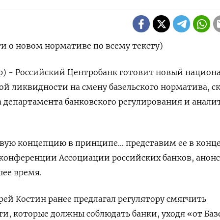
и о новом нормативе по всему тексту)
ер) - Российский Центробанк готовит новый национ
й ликвидности на смену базельского норматива, с
а департамента банковского регулирования и анали
ую концепцию в принципе... представим ее в конце
на конференции Ассоциации российских банков, анон
ее время.
дрей Костин ранее предлагал регулятору смягчить
, которые должны соблюдать банки, уходя «от Баз