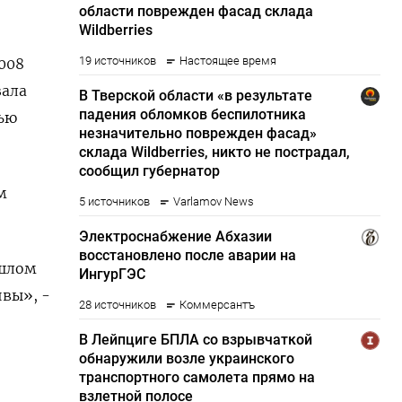
008
зала
тью
м
ошлом
вы», -