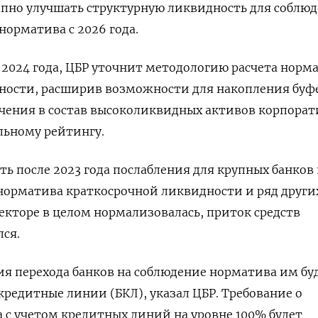
тапно улучшать структурную ликвидность для соблю
норматива с 2026 года.
е 2024 года, ЦБР уточнит методологию расчета норм
ности, расширив возможности для накопления буфе
ючения в состав высоколиквидных активов корпора
льному рейтингу.
ть после 2023 года послабления для крупных банков
норматива краткосрочной ликвидности и ряд други
секторе в целом нормализовалась, приток средств
ся.
ия перехода банков на соблюдение норматива им бу
редитные линии (БКЛ), указал ЦБР. Требование о
с учетом кредитных линий на уровне 100% будет