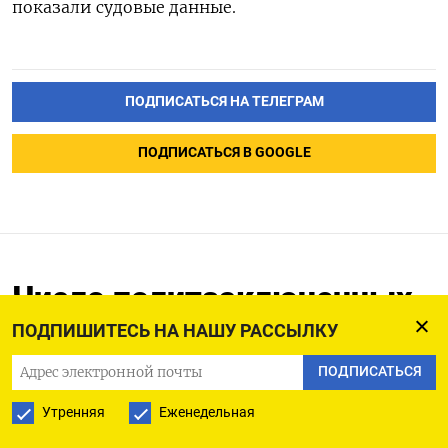
показали судовые данные.
ПОДПИСАТЬСЯ НА ТЕЛЕГРАМ
ПОДПИСАТЬСЯ В GOOGLE
Число политзаключенных
в России превысило
ПОДПИШИТЕСЬ НА НАШУ РАССЫЛКУ
показатели позднего СССР
ПОДПИСАТЬСЯ
23.11.2023
Обновлено:
23.11.2023
Утренняя
Еженедельная