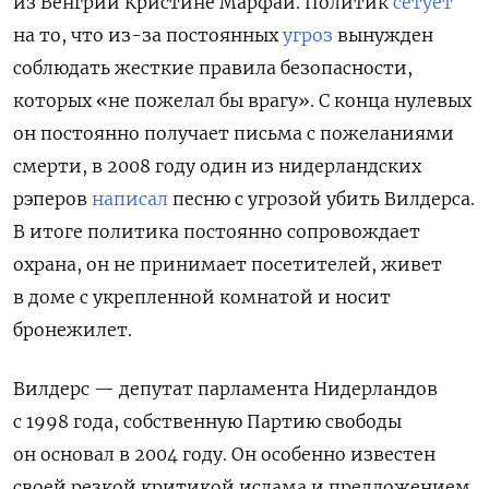
из Венгрии Кристине Марфаи. Политик
сетует
на то, что из-за постоянных
угроз
вынужден
соблюдать жесткие правила безопасности,
которых «не пожелал бы врагу». С конца нулевых
он постоянно получает письма с пожеланиями
смерти, в 2008 году один из нидерландских
рэперов
написал
песню с угрозой убить Вилдерса.
В итоге политика постоянно сопровождает
охрана, он не принимает посетителей, живет
в доме с укрепленной комнатой и носит
бронежилет.
Вилдерс — депутат парламента Нидерландов
с 1998 года, собственную Партию свободы
он основал в 2004 году. Он особенно известен
своей резкой критикой ислама и предложением