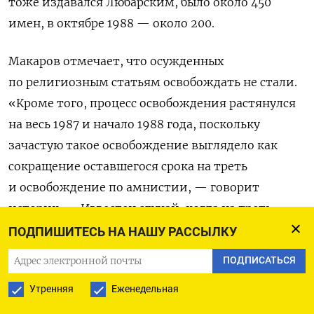
тоже издавался Любарским, было около 450
имен, в октябре 1988 — около 200.
Макаров отмечает, что осужденных
по религиозным статьям освобождать не стали.
«Кроме того, процесс освобождения растянулся
на весь 1987 и начало 1988 года, поскольку
зачастую такое освобождение выглядело как
сокращение оставшегося срока на треть
и освобождение по амнистии, — говорит
историк. — Известен случай, когда на треть
сократили оставшийся срок заключения — 3
ПОДПИШИТЕСЬ НА НАШУ РАССЫЛКУ
дня».
ПОДПИСАТЬСЯ
Политзаключенные сегодня
Утренняя
Еженедельная