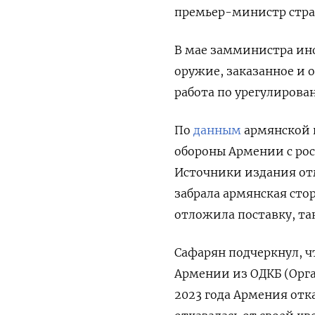
премьер-министр стра
В мае замминистра ин
оружие, заказанное и о
работа по урегулирова
По
данным
армянской г
обороны Армении с рос
Источники издания отм
забрала армянская стор
отложила поставку, та
Сафарян подчеркнул, ч
Армении из ОДКБ (Орга
2023 года Армения отк