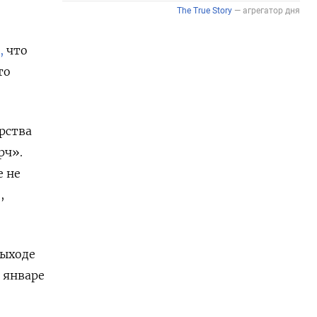
,
что
то
рства
рч».
е не
,
выходе
 январе