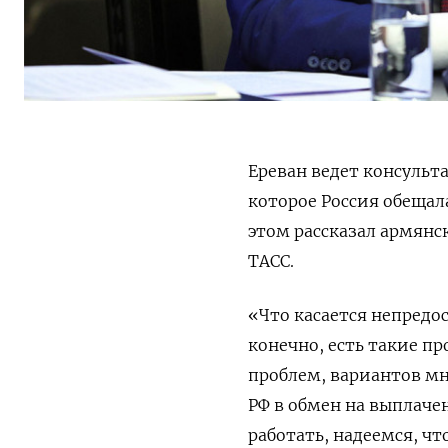
Ереван ведет консульт
которое Россия обещала
этом рассказал армян
ТАСС.
«Что касается непредо
конечно, есть такие п
проблем, вариантов мн
РФ в обмен на выплаче
работать, надеемся, ч