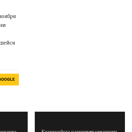
ноября
они
вшейся
GOOGLE