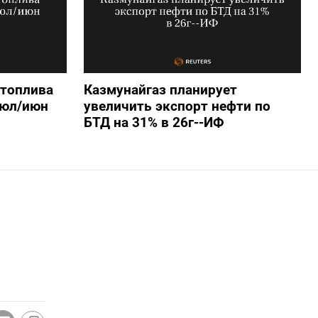
 топлива
Казмунайгаз планирует
июл/июн
увеличить экспорт нефти по
БТД на 31% в 26г--ИФ