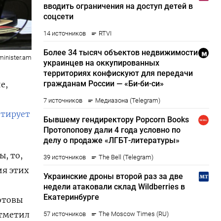
minister.am
е,
тирует
, то,
ия этих
отовы
отметил