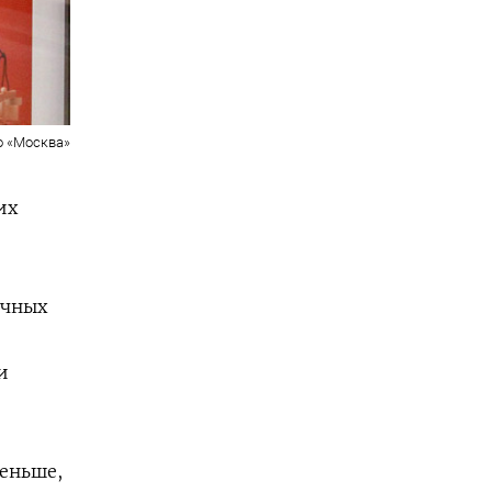
о «Москва»
их
учных
и
меньше,