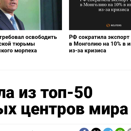
требовал освободить
РФ сократила экспорт
йской тюрьмы
в Монголию на 10% в 
ского морпеха
из-за кризиса
а из топ-50
ых центров мира