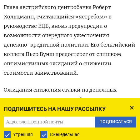
Глава австрийского центробанка Роберт
Хольцманн, считающийся «ястребом» в
руководстве ЕЦБ, вновь предупредил о
возможности очередного ужесточения
денежно-кредитной политики. Его бельгийский
коллега Пьер Вунш предостерег от слишком
оптимистичных ожиданий о снижении
стоимости заимствований.
Ожидания снижения ставки на денежных
рынках уменьшились на этой неделе , и в
настоящее время предполагают снижение
ПОДПИШИТЕСЬ НА НАШУ РАССЫЛКУ
ставки на 83 базисных пункта к декабрю 2024
ПОДПИСАТЬСЯ
года по сравнению со 100 базисными пунктами в
Утренняя
Еженедельная
прошлую пятницу.