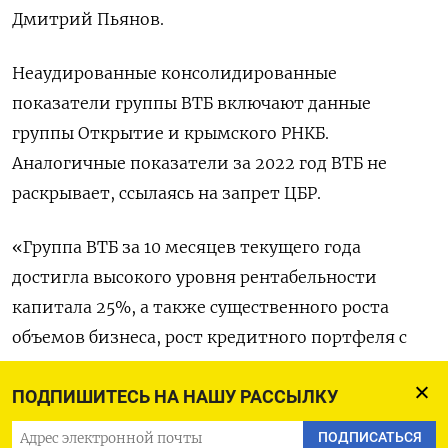
Дмитрий Пьянов.
Неаудированные консолидированные
показатели группы ВТБ включают данные
группы Открытие и крымского РНКБ.
Аналогичные показатели за 2022 год ВТБ не
раскрывает, ссылаясь на запрет ЦБР.
«Группа ВТБ за 10 месяцев текущего года
достигла высокого уровня рентабельности
капитала 25%, а также существенного роста
объемов бизнеса, рост кредитного портфеля с
начала года составил 19%. Несмотря на сложную
операционную среду – давление на процентную
ПОДПИШИТЕСЬ НА НАШУ РАССЫЛКУ
маржу и замедление темпов роста кредитного
ПОДПИСАТЬСЯ