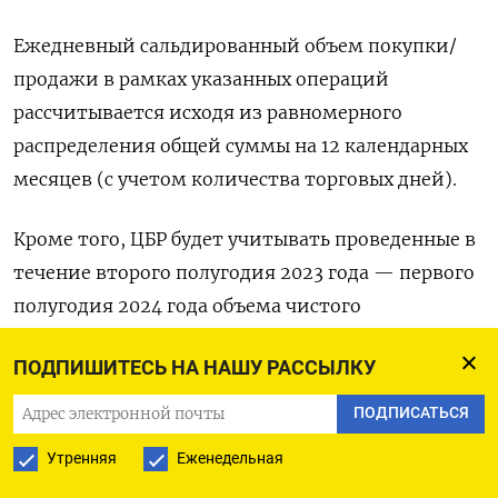
Ежедневный сальдированный объем покупки/
продажи в рамках указанных операций
рассчитывается исходя из равномерного
распределения общей суммы на 12 календарных
месяцев (с учетом количества торговых дней).
Кроме того, ЦБР будет учитывать проведенные в
течение второго полугодия 2023 года — первого
полугодия 2024 года объема чистого
инвестирования ФНБ в разрешенные
ПОДПИШИТЕСЬ НА НАШУ РАССЫЛКУ
финансовые активы, выраженные в рублях.
ПОДПИСАТЬСЯ
Ежедневный объем указанных операций в
Утренняя
Еженедельная
каждом полугодии (без сдвига на 1 месяц вперед,