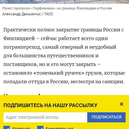
Пункт пропуска «Торфяновка» на границе Финляндии и России
Александр Демьянчук / ТАСС
Практически полное закрытие границы России с
Финляндией – сейчас работает всего один
погранпереход, самый северный и неудобный
для большинства путешественников и
поставщиков, но и его могут закрыть –
остановило «тоненький ручеек» грузов, которые
попадали оттуда в Россию, несмотря на санкции.
Не дверь, а форточка
ПОДПИШИТЕСЬ НА НАШУ РАССЫЛКУ
Массовый поток грузов через Финляндию
остановился еще в 2022 году, но вплоть до 18
ПОДПИСАТЬСЯ
ноября, когда были закрыты первые
Утренняя
Еженедельная