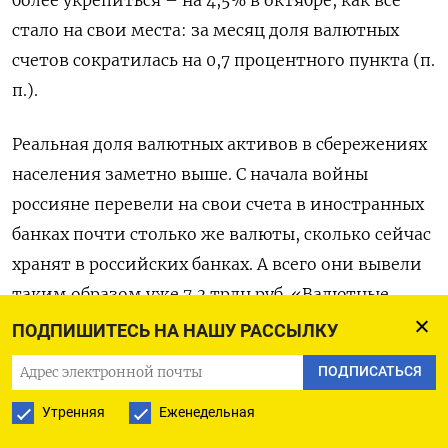
стало на свои места: за месяц доля валютных
счетов сократилась на 0,7 процентного пункта (п.
п.).
Реальная доля валютных активов в сбережениях
населения заметно выше. С начала войны
россияне перевели на свои счета в иностранных
банках почти столько же валюты, сколько сейчас
хранят в российских банках. А всего они вывели
таким образом уже 7,3 трлн руб. «Валютные
депозиты населения продолжают мигрировать
ПОДПИШИТЕСЬ НА НАШУ РАССЫЛКУ
на внешние счета <…> Вряд ли это можно
ПОДПИСАТЬСЯ
назвать девалютизацией сбережений, скорее
релокацией во внешнюю инфраструктуру», –
Утренняя
Еженедельная
рассуждал
управляющий директор ГПБ Private