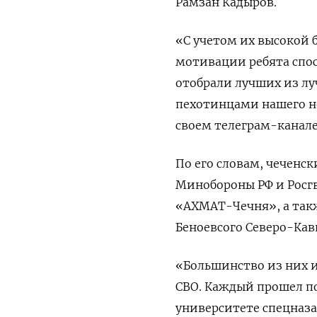
Рамзан Кадыров.
«С учетом их высокой 
мотивации ребята спо
отобрали лучших из л
пехотинцами нашего н
своем телеграм-канале
По его словам, чеченс
Минобороны РФ и Росгв
«АХМАТ-Чечня», а такж
Беноевсого Северо-Кав
«Большинство из них и
СВО. Каждый прошел по
университете спецназа