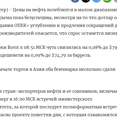
тер) - Цены на нефть колеблются в малом диапазоне
ъема пока безуспешны, несмотря на то что доллар о
едания ОПЕК+ углубления и продления сокращений 
производителей опасается, что спрос останется низк
и Brent к 08:51 МСК чуть снизились на 0,08% до $79
одешевели на 0,09% до $74,79 за баррель.
начале торгов в Азии оба бенчмарка несколько сдали
 стран-экспортеров нефти и ее союзников, включа
верг в 16:00 МСК встречей министерского
тета, за которой последует полноформатная встре
асно проекту повестки дня, с которым ознакомился