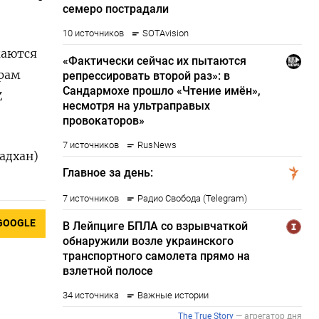
жаются
рам
Z
адхан)
GOOGLE