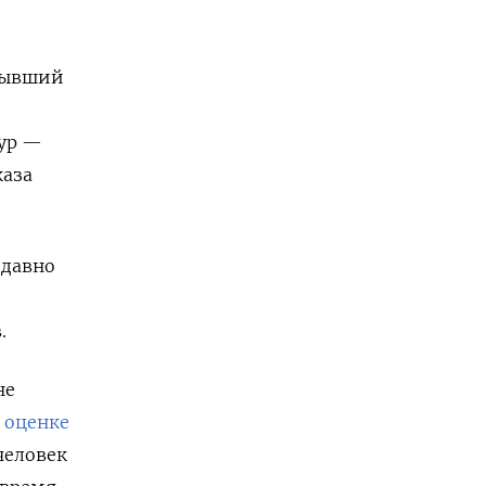
 бывший
сур —
каза
едавно
.
не
о
оценке
человек