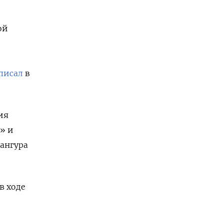
ой
писал
в
ия
» и
ангура
в ходе