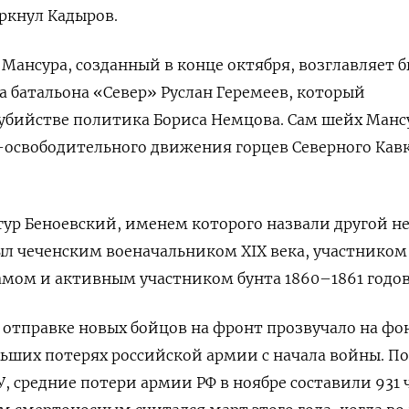
ркнул Кадыров.
Мансура, созданный в конце октября, возглавляет
 батальона «Север» Руслан Геремеев, который
 убийстве политика Бориса Немцова. Сам шейх Ман
-освободительного движения горцев Северного Кав
нгур Беноевский, именем которого назвали другой н
ыл чеченским военачальником XIX
века, участником
мом и активным участником бунта 1860–1861 годов
 отправке новых бойцов на фронт прозвучало на фо
ьших потерях российской армии с начала войны. П
У, средние потери армии РФ в ноябре составили 931 