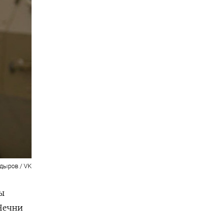
дыров / VK
ы
 Чечни