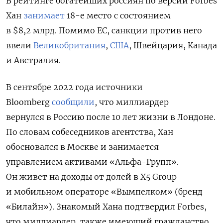
В рейтинге богатейших россиян по версии Forbes
Хан
занимает
18-е место с состоянием
в $8,2 млрд. Помимо ЕС, санкции против него
ввели
Великобритания
,
США
, Швейцария, Канада
и Австралия.
В сентябре 2022 года источники
Bloomberg
сообщили
, что миллиардер
вернулся в Россию после 10 лет жизни в Лондоне.
По словам собеседников агентства, Хан
обосновался в Москве и занимается
управлением активами «Альфа-Групп».
Он живет на доходы от долей в X5 Group
и мобильном операторе «Вымпелком» (бренд
«Билайн»). Знакомый Хана подтвердил Forbes,
что миллиардер, также имеющий гражданство