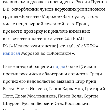
главнокомандующего президента России Путина
В.В, оскорблении чувств верующих религиозной
группы «Братство Морозов-Златоуст», в том
числе нецензурной лексикой. <…>
Прошу
провести проверку и привлечь виновных
к ответственности по статье 20.1 КоАП
РФ [«Мелкое хулиганство], ст. 148, 282 УК РФ», —
написал
Морозов во «ВКонтакте».
Ранее автор обращения
подал
более 15 исков
против российских блогеров и артистов. Среди
прочих его недовольство вызвали Егор Крид,
Баста, Настя Ивлеева, Гарик Харламов, Григорий
Лепс, Дима Масленников, Павел Воля, Сергей
Шнуров, Руслан Белый и Стас Костюшкин.