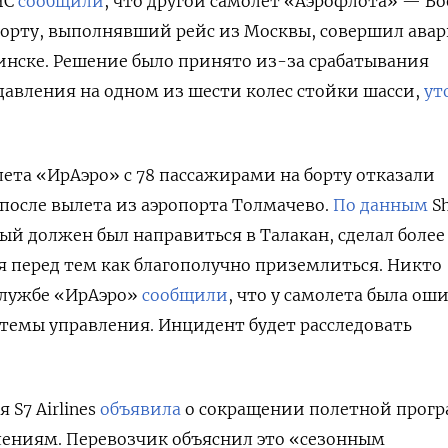
ЧС
сообщили
, что другой самолет «Аэрофлота» —
Bo
орту,
выполнявший рейс из Москвы, совершил ава
инске. Решение было принято из-за срабатывания
авления на одном из шести колес стойки шасси,
ут
лета «ИрАэро» с 78 пассажирами на борту отказали
после вылета из аэропорта Толмачево.
По данным
Sh
орый должен был направиться в Талакан, сделал более
я перед тем как благополучно приземлиться. Никто
-службе «ИрАэро»
сообщили
, что у самолета была ош
стемы управления. Инцидент будет расследовать
 S7 Airlines
объявила
о сокращении полетной прог
лениям. Перевозчик объяснил это «сезонным