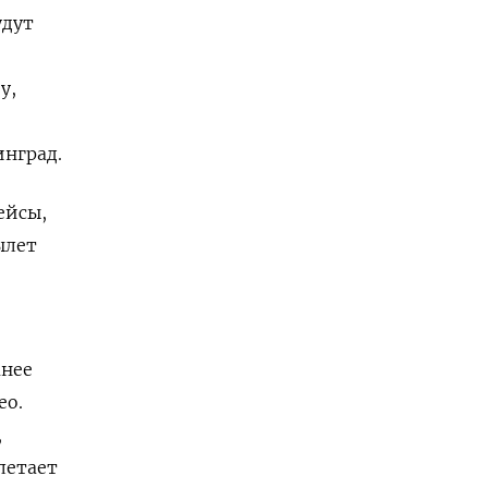
удут
у,
инград.
ейсы,
ылет
мнее
eo.
,
летает