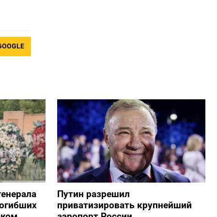
GOOGLE
генерала
Путин разрешил
погибших
приватизировать крупнейший
ском
аэропорт России