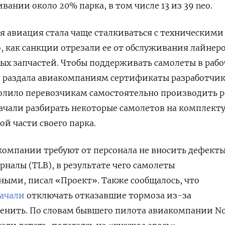
вании около 20% парка, в том числе 13 из 39 neo.
я авиация стала чаще сталкиваться с техническими
, как санкции отрезали ее от обслуживания лайнер
ых запчастей. Чтобы поддерживать самолеты в раб
я раздала авиакомпаниям сертификаты разработчи
волило перевозчикам самостоятельно производить 
 начали разбирать некоторые самолетов на комплек
ой части своего парка.
акомпании требуют от персонала не вносить дефект
рналы (TLB), в результате чего самолеты
ыми, писал «Проект». Также сообщалось, что
ачали
отключать отказавшие тормоза из-за
енить. По словам бывшего пилота авиакомпании No