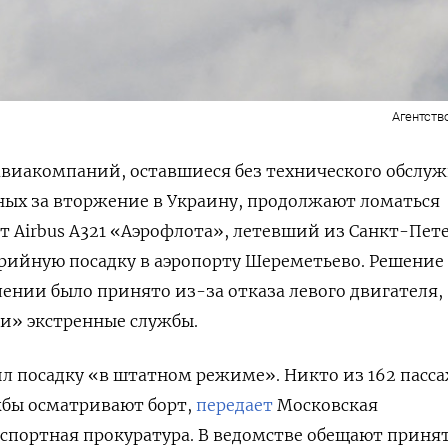
Агентств
авиакомпаний, оставшиеся без технического обслу
ных за вторжение в Украину, продолжают ломаться
рт
Airbus
А321 «Аэрофлота», летевший из Санкт-Пете
арийную посадку в аэропорту Шереметьево. Решение
ении было принято из-за отказа левого двигателя,
и» экстренные службы.
шил посадку «в штатном режиме». Никто из 162 пасс
жбы осматривают борт,
передает
Московская
спортная прокуратура. В ведомстве обещают приня