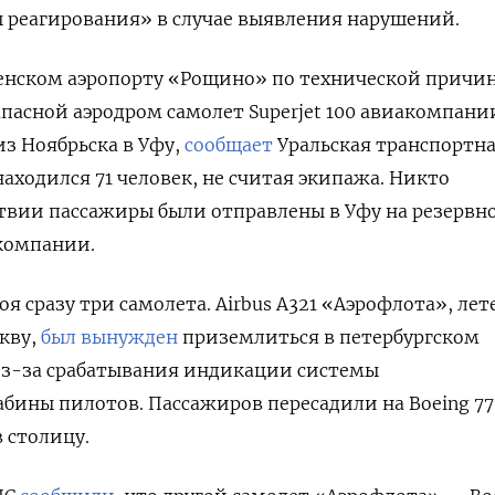
реагирования» в случае выявления нарушений.
менском аэропорту «Рощино» по технической причи
апасной аэродром самолет Superjet 100 авиакомпани
з Ноябрьска в Уфу,
сообщает
Уральская транспортн
находился 71 человек, не считая экипажа. Никто
ствии пассажиры были отправлены в Уфу на резервн
компании.
оя сразу три самолета. Airbus A321 «Аэрофлота», ле
кву,
был вынужден
приземлиться в петербургском
из-за срабатывания индикации системы
бины пилотов. Пассажиров пересадили на
Boeing 7
 столицу.