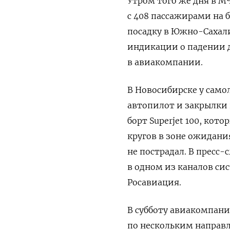
Утром того же дня в М
с 408 пассажирами на б
посадку в Южно-Сахал
индикации о падении д
в авиакомпании.
В Новосибирске у само
автопилот и закрылки 
борт Superjet 100, кот
кругов в зоне ожидани
не пострадал. В пресс
в одном из каналов си
Росавиация.
В субботу авиакомпания
по нескольким направ