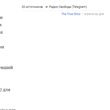
не
и
ая
ом
тевший
77
для