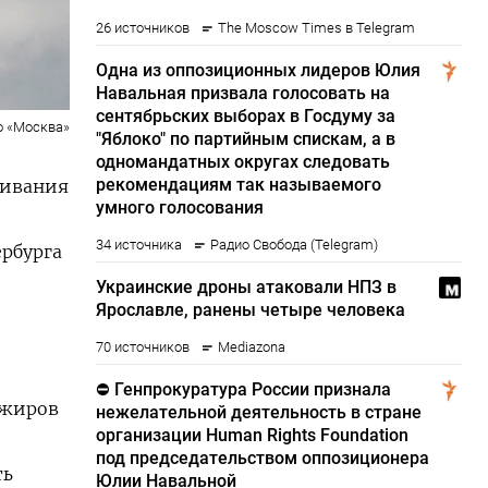
о «Москва»
живания
рбурга
ажиров
ть