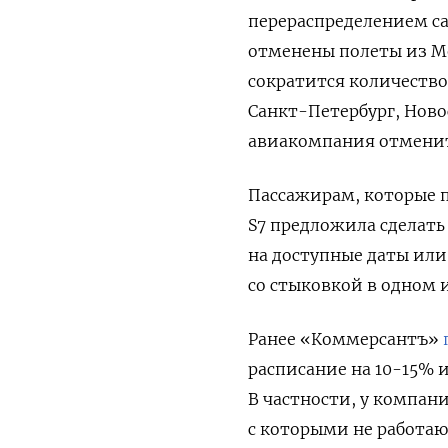
перераспределением са
отменены полеты из Мо
сократится количество
Санкт-Петербург, Новос
авиакомпания отменит
Пассажирам, которые 
S7 предложила сделат
на доступные даты ил
со стыковкой в одном 
Ранее «К
оммерсантъ
»
расписание на 10-15% и
В частности, у компан
с которыми не работаю