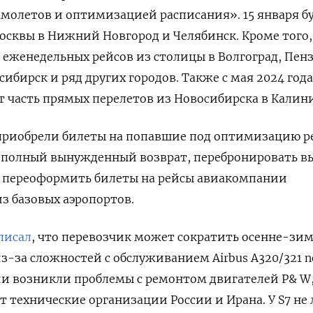
молетов и оптимизацией расписания». 15 января б
сквы в Нижний Новгород и Челябинск. Кроме того,
 еженедельных рейсов из столицы в Волгоград, Пенз
ибирск и ряд других городов. Также с мая 2024 года
 часть прямых перелетов из Новосибирска в Калин
приобрели билеты на попавшие под оптимизацию р
ь полный вынужденный возврат, перебронировать в
и переоформить билеты на рейсы авиакомпании
из базовых аэропортов.
писал
, что перевозчик может сократить осенне-зи
з-за сложностей с обслуживанием Airbus A320/321 n
ии возникли проблемы с ремонтом двигателей P& W
т технические организации России и Ирана. У S7 не 