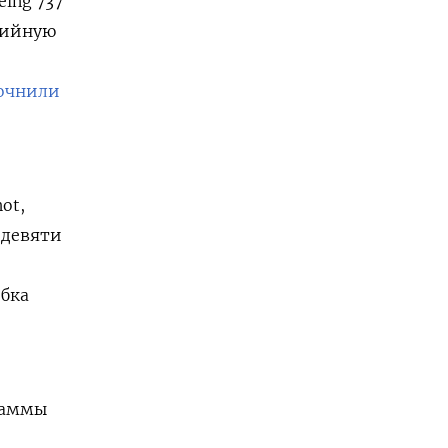
eing 737
рийную
очнили
ot,
 девяти
ибка
раммы