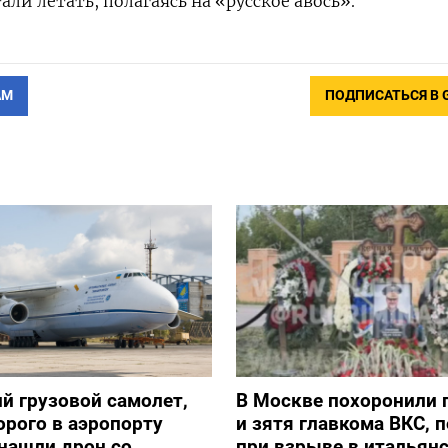
ли летать, полагаясь на «русское авось»
.
АМ
ПОДПИСАТЬСЯ В 
й грузовой самолет,
В Москве похоронили 
орого в аэропорту
и зятя главкома ВКС, 
нашли дрон со
при взрыве в итальян