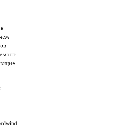
ов
очем
ков
ремонт
тующие
ы
rdwind,