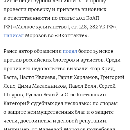
числе нецензурной лексикой. <…>
Прошу
провести проверку и привлечь виновных
к ответственности по статье 20.1 КоАП
РФ [«Мелкое хулиганство], ст. 148, 282 УК РФ», —
написал
Морозов во «ВКонтакте».
Ранее автор обращения
подал
более 15 исков
против российских блогеров и артистов. Среди
прочих его недовольство вызвали Егор Крид,
Баста, Настя Ивлеева, Гарик Харламов, Григорий
Лепс, Дима Масленников, Павел Воля, Сергей
Шнуров, Руслан Белый и Стас Костюшкин.
Категорий судебных дел несколько: по спорам
о защите неимущественных благ и о защите
чести, достоинства и деловой репутации.
Например, от Ивлеевой Морозов потребовал