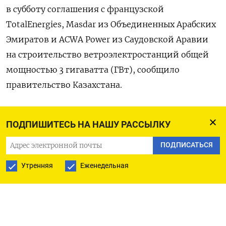
в субботу соглашения с французской
TotalEnergies, Masdar из Объединенных Арабских
Эмиратов и ACWA Power из Саудовской Аравии
на строительство ветроэлектростанций общей
мощностью 3 гигаватта (ГВт), сообщило
правительство Казахстана.
Ветроэлектростанции планируется построить в
ПОДПИШИТЕСЬ НА НАШУ РАССЫЛКУ
трех областях центральноазиатской страны.
ПОДПИСАТЬСЯ
Правительство не предоставило других
Утренняя
Еженедельная
подробностей о проектах, но администрация
президента Касым-Жомарта Токаева сообщила,
что проект ветроэлектростанции мощностью 1
ГВт в области Жетысу, который обсуждался с