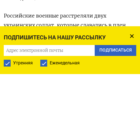
Российские военные расстреляли двух
украинских солдат, которые сдавались в плен.
Об этом
говорится
в заявлении управления
ПОДПИШИТЕСЬ НА НАШУ РАССЫЛКУ
стратегических коммуникаций Аппарата
ПОДПИСАТЬСЯ
главнокомандующего ВСУ.
Утренняя
Еженедельная
В своем телеграм-канале ведомство сообщает
о видеозаписи расстрела, которая
распространилась в соцсетях.
Накануне
телеграм-канал DeepState
выложил
видео, на котором группа военных
расстреливает двух человек, выходящих
из блиндажа.
Как утверждается, инцидент
произошел возле Степного в Донецкой области,