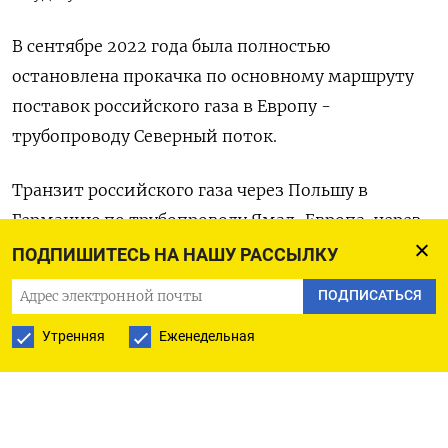
В сентябре 2022 года была полностью
остановлена прокачка по основному маршруту
поставок российского газа в Европу -
трубопроводу Северный поток.
Транзит российского газа через Польшу в
Германию по трубопроводу Ямал-Европа, через
который проходило до 15% экспортных поставок
ПОДПИШИТЕСЬ НА НАШУ РАССЫЛКУ
Газпрома в Европу и Турцию, был прекращен в
ПОДПИСАТЬСЯ
прошлом году после ответных санкций РФ в
Утренняя
Еженедельная
отношении польского владельца газопровода.
(Московское бюро)