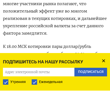
многие участники рынка полагают, что
положительный эффект уже во многом
реализован в текущих котировках, и дальнейшее
укрепление российской валюты за счет данного
фактора замедлится.
К 18.00 МСК котировки пары доллар/рубль
расчетами «завтра» были вблизи 91,01, и рубль
теряет две трети процента, ранее слабея до 91,18
ПОДПИШИТЕСЬ НА НАШУ РАССЫЛКУ
впервые с 14 ноября.
ПОДПИСАТЬСЯ
Пара евро/рубль котировалась по 98,71, и здесь
Утренняя
Еженедельная
рубль теряет три четверти процента, ранее
слабея до 98,90 - минимума с 13 ноября.
В паре с юанем рубль дешевеет сейчас на 0,9%, до