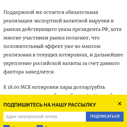
Поддержкой же остается обязательная
реализации экспортной валютной выручки в
рамках действующего указа президента РФ, хотя
многие участники рынка полагают, что
положительный эффект уже во многом
реализован в текущих котировках, и дальнейшее
укрепление российской валюты за счет данного
фактора замедлится.
К 18.00 МСК котировки пары доллар/рубль
расчетами «завтра» были вблизи 91,01, и рубль
теряет две трети процента, ранее слабея до 91,18
ПОДПИШИТЕСЬ НА НАШУ РАССЫЛКУ
впервые с 14 ноября.
ПОДПИСАТЬСЯ