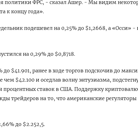
 политики ФРС, - сказал Ашер. - Мы видим некото
а к концу года».
дельник подешевел на 0,25% до $1,2668​, а «Осси» - 
тился на 0,29% до $0,8718​.
 до $41.901, ранее в ходе торгов подскочив до макс
ее чем $42.100 и оседлав волну энтузиазма, подстегн
процентных ставок в США. Поддержку криптовалю
ды трейдеров на то, что американские регуляторы 
,66% до $2.252,5.