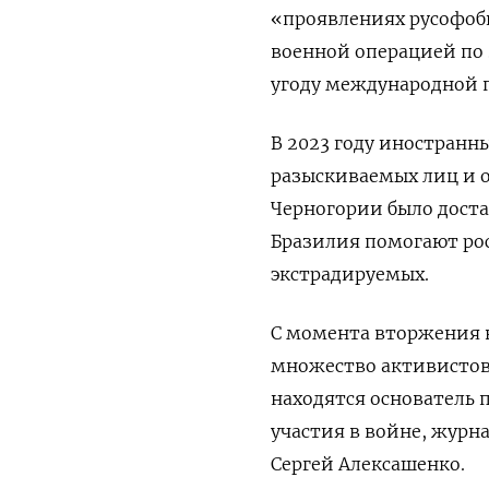
«проявлениях русофоби
военной операцией по 
угоду международной 
В 2023 году иностранн
разыскиваемых лиц и о
Черногории было доста
Бразилия помогают рос
экстрадируемых.
С момента вторжения в
множество активистов,
находятся основатель 
участия в войне, жур
Сергей Алексашенко.