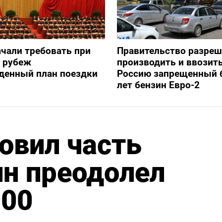
ачали требовать при
Правительство разре
а рубеж
производить и ввозить
денный план поездки
Россию запрещенный 
лет бензин Евро-2
овил часть
ин преодолел
000