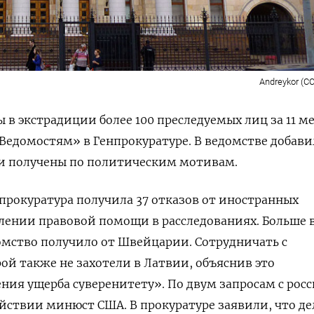
Andreykor (CC
 в экстрадиции более 100 преследуемых лиц за 11 м
Ведомостям» в Генпрокуратуре. В ведомстве добави
ли получены по политическим мотивам.
нпрокуратура получила 37 отказов от иностранных
влении правовой помощи в расследованиях. Больше 
домство получило от Швейцарии. Сотрудничать с
ой также не захотели в Латвии, объяснив это
ния ущерба суверенитету». П
о двум запросам с рос
действии минюст США.
В прокуратуре заявили, что де