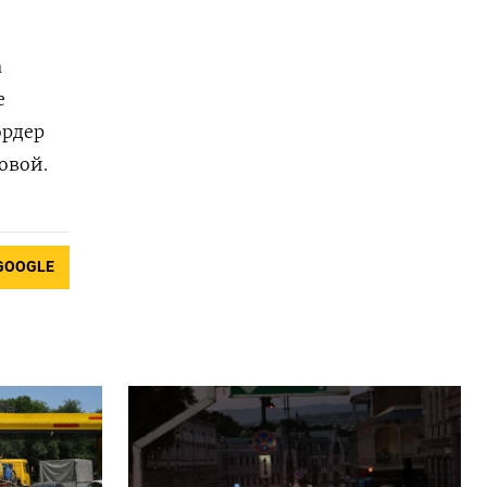
a
е
ордер
овой.
GOOGLE