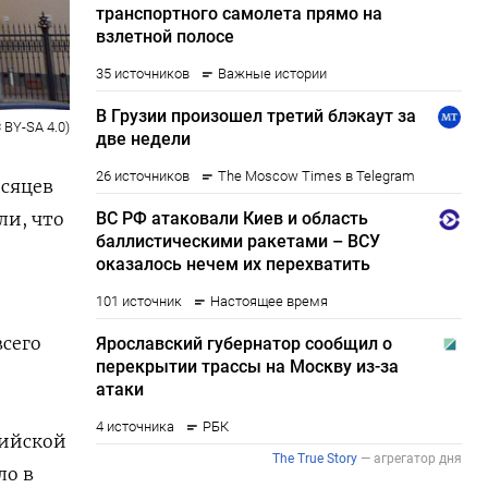
 BY-SA 4.0)
есяцев
ли, что
всего
сийской
ло в