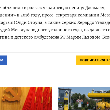
и объявило в розыск украинскую певицу Джамалу,
ении» в 2016 году, пресс-секретаря компании Met
stagram) Энди Стоуна, а также Серхио Херардо Угальд
судей Международного уголовного суда, выдавшего 
тина и детского омбудсмена РФ Марии Львовой-Бел
АМ
ПОДПИСАТЬСЯ В 