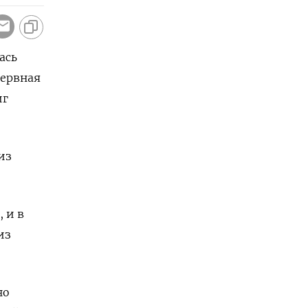
ась
зервная
иг
из
 и в
из
но