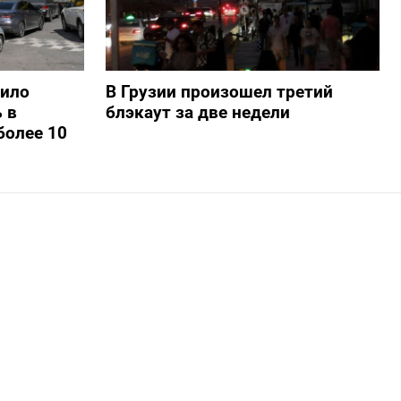
шило
В Грузии произошел третий
 в
блэкаут за две недели
более 10