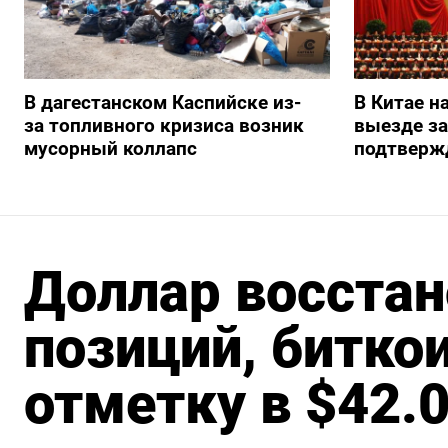
В дагестанском Каспийске из-
В Китае н
за топливного кризиса возник
выезде з
мусорный коллапс
подтверж
Доллар восстан
позиций, битко
отметку в $42.