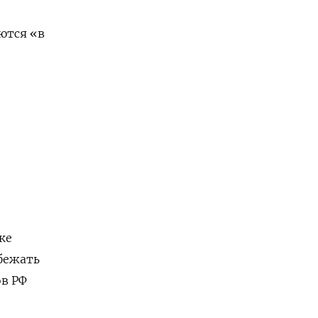
ются «в
ке
бежать
в РФ