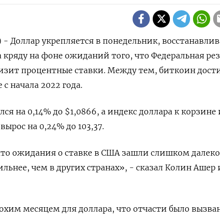
) - Доллар укрепляется в понедельник, восстанавлив
а кряду на фоне ожиданий того, что Федеральная ре
изит процентные ставки. Между тем, биткоин дост
 с начала 2022 года.
лся на 0,14% до $1,0866, а индекс доллара к корзине 
ырос на 0,24% до 103,37​.
 что ожидания о ставке в США зашли слишком далеко,
ильнее, чем в других странах», - сказал Колин Ашер 
лохим месяцем для доллара, что отчасти было вызва