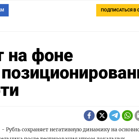
АМ
ПОДПИСАТЬСЯ В 
 на фоне
 позиционирован
фти
) - Рубль сохраняет негативную динамику на основн
дельника после тестирования утром локальных