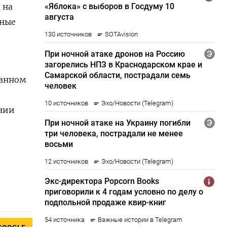
 на
дные
данном
ении