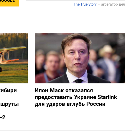
GOOGLE
Сибири
Илон Маск отказался
предоставить Украине Starlink
ршруты
для ударов вглубь России
-2