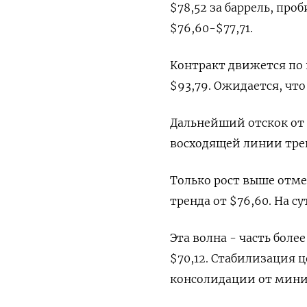
$78,52 за баррель, пр
$76,60-$77,71.
Контракт движется по 
$93,79. Ожидается, что
Дальнейший отскок от 
восходящей линии трен
Только рост выше отм
тренда от $76,60. На с
Эта волна - часть боле
$70,12. Стабилизация 
консолидации от миним