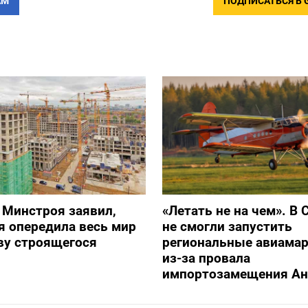
АМ
ПОДПИСАТЬСЯ В 
 Минстроя заявил,
«Летать не на чем». В 
я опередила весь мир
не смогли запустить
ву строящегося
региональные авиама
из-за провала
импортозамещения Ан