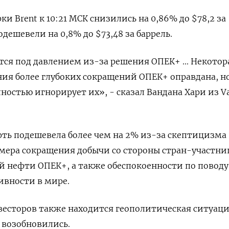
и Brent к 10:21 МСК снизились на 0,86% до $78,2 за
одешевели на 0,8% до $73,48 за баррель.
ется под давлением из-за решения ОПЕК+ ... Некотор
ия более глубоких сокращений ОПЕК+ оправдана, н
ностью игнорирует их», - сказал Вандана Хари из V
ть подешевела более чем на 2% из-за скептицизма
змера сокращения добычи со стороны стран-участни
 нефти ОПЕК+, а также обеспокоенности по поводу
ивности в мире.
есторов также находится геополитическая ситуаци
е возобновились.