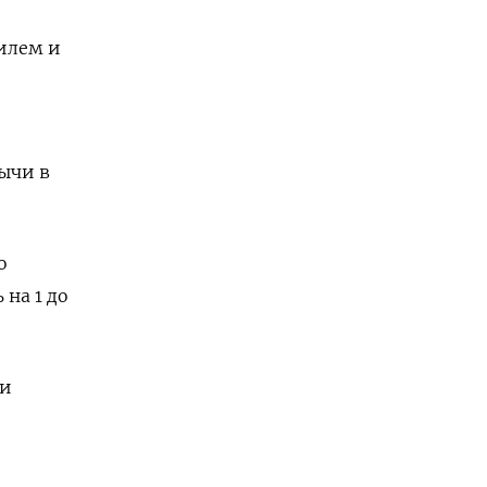
илем и
ычи в
о
 на 1 до
 и