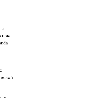
ая
о пока
anda
ц
 вялой
я -