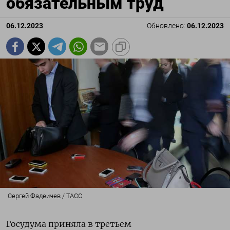
обязательным труд
06.12.2023
Обновлено:
06.12.2023
Сергей Фадеичев / ТАСС
Госудума приняла в третьем