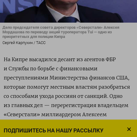
Дело председателя совета директоров «Северстали» Алексея
Мордашова по переводу акций туроператора Tui — одно из
приоритетных для полиции Кипра
Сергей Карпухин / ТАСС
На Кипре высадился десант из агентов ФБР
и Службы по борьбе с финансовыми
преступлениями Министерства финансов США,
которые помогут местным властям разобраться
со способами ухода россиян от санкций. Одно
из главных дел — перерегистрация владельцем
«Северстали» миллиардером Алексеем
Мордашовым своей доли в немецком
ПОДПИШИТЕСЬ НА НАШУ РАССЫЛКУ
туроператоре TUI за несколько минут