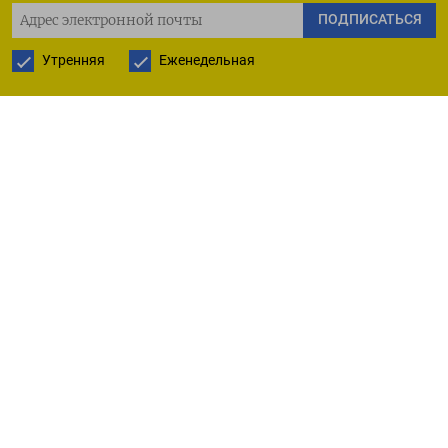
до публикации санкционного списка Евросоюза.
ПОДПИСАТЬСЯ
Утренняя
Еженедельная
Всего специалисты по борьбе с финансовыми
преступлениями Кипра расследуют 29 дел,
инициированных после того, как США
и Великобритания в апреле ввели санкции
против 13 фирм и лиц, уличенных в сокрытии
активов олигархов, включая Романа Абрамовича
и Алишера Усманова. Об этом
рассказал
The
Guardian пресс-секретарь кипрской полиции
Кристос Андреу, отметив, что расследования
далеки от завершения и что помощь
американских специалистов очень важна.
Некоторые дела, по его словам, «действительно
очень сложные». Но власти не хотят, чтобы