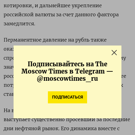
котировки, и дальнейшее укрепление
российской валюты за счет данного фактора
замедлится.
Перманентное давление на рубль также
оказывает реальный внутренний валютный
спрос в счет импортных закупок, по-прежнему
Подписывайтесь на The
значительных, невзирая на попытки
Moscow Times в Telegram —
российского Центробанка охладить внутреннее
@moscowtimes_ru
потребление политикой высоких процентных
ставок.
ПОДПИСАТЬСЯ
На внешнем контуре негативным фактором
выступает существенно просевший за последние
дни нефтяной рынок. Его динамика вместе с